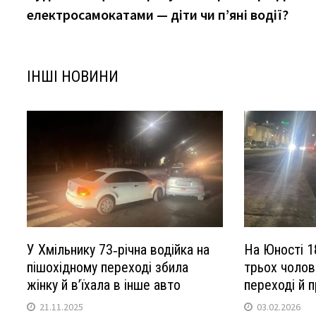
записів
електросамокатами — діти чи п’яні водії?
ІНШІ НОВИНИ
У Хмільнику 73‑річна водійка на
На Юності 1
пішохідному переході збила
трьох чолов
жінку й в’їхала в інше авто
переході й 
21.11.2025
03.02.2026