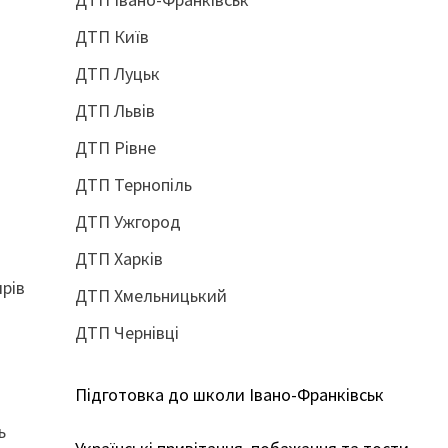
ДТП Київ
ДТП Луцьк
ДТП Львів
ДТП Рівне
ДТП Тернопіль
ДТП Ужгород
ДТП Харків
ирів
ДТП Хмельницький
ДТП Чернівці
Підготовка до школи Івано-Франківськ
ь