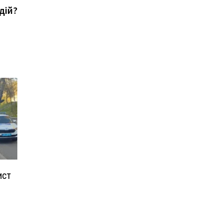
дій?
ист