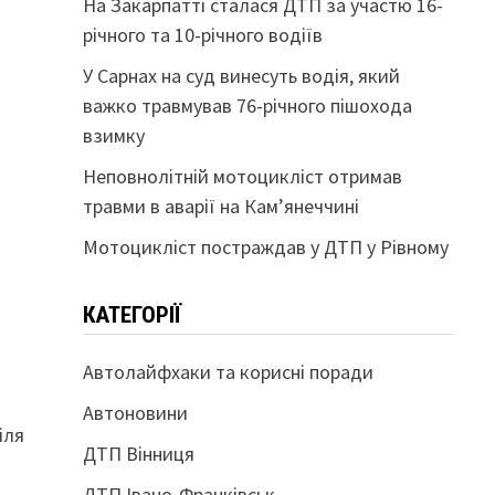
На Закарпатті сталася ДТП за участю 16-
річного та 10-річного водіїв
У Сарнах на суд винесуть водія, який
важко травмував 76-річного пішохода
взимку
Неповнолітній мотоцикліст отримав
травми в аварії на Кам’янеччині
Мотоцикліст постраждав у ДТП у Рівному
КАТЕГОРІЇ
Автолайфхаки та корисні поради
Автоновини
іля
ДТП Вінниця
ДТП Івано-Франківськ