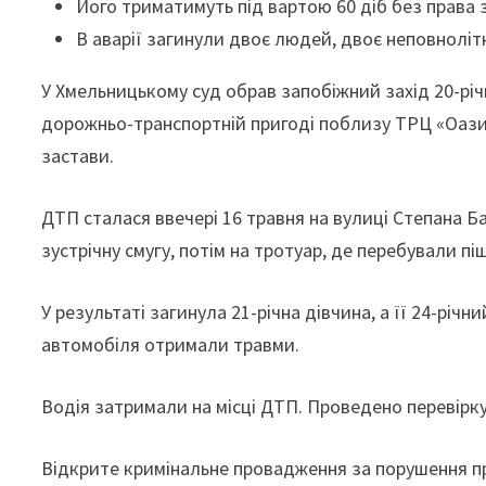
Його триматимуть під вартою 60 діб без права 
В аварії загинули двоє людей, двоє неповноліт
У Хмельницькому суд обрав запобіжний захід 20-річ
дорожньо-транспортній пригоді поблизу ТРЦ «Оазис»
застави.
ДТП сталася ввечері 16 травня на вулиці Степана Б
зустрічну смугу, потім на тротуар, де перебували п
У результаті загинула 21-річна дівчина, а її 24-річ
автомобіля отримали травми.
Водія затримали на місці ДТП. Проведено перевірку
Відкрите кримінальне провадження за порушення п