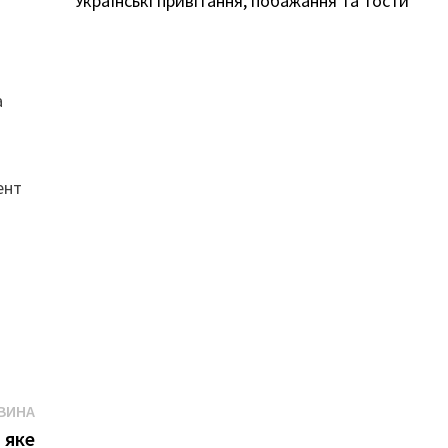
Українські привітання, побажання та тости
а
ент
Наступна
ВИНА
новина:
 яке