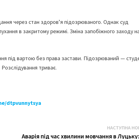
дання через стан здоров’я підозрюваного. Однак суд
хання в закритому режимі. Зміна запобіжного заходу н
ння під вартою без права застави. Підозрюваний — студ
 Розслідування триває.
.me/dtpvunnytsya
НАСТУПНА НО
Аварія під час хвилини мовчання в Луцьку: