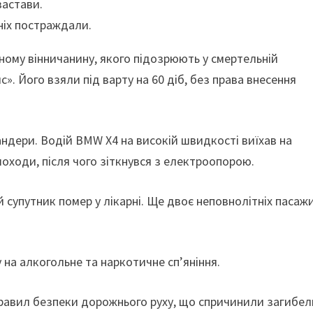
застави.
ніх постраждали.
ному вінничанину, якого підозрюють у смертельній
. Його взяли під варту на 60 діб, без права внесення
андери. Водій BMW X4 на високій швидкості виїхав на
ішоходи, після чого зіткнувся з електроопорою.
ний супутник помер у лікарні. Ще двоє неповнолітніх пасаж
 на алкогольне та наркотичне сп’яніння.
равил безпеки дорожнього руху, що спричинили загибел