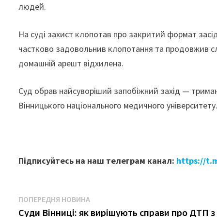
людей.
На суді захист клопотав про закритий формат засі
частково задовольнив клопотання та продовжив слу
домашній арешт відхилена.
Суд обрав найсуворіший запобіжний захід — трима
Вінницького національного медичного університету.
Підписуйтесь на наш телеграм канал:
https://t
Навігація
Попередня
ПОПЕРЕДНЯ НОВИНА
новина:
Суди Вінниці: як вирішують справи про ДТП з