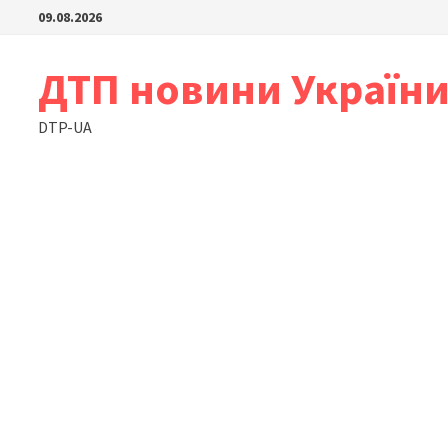
Skip
09.08.2026
to
content
ДТП новини Україн
DTP-UA