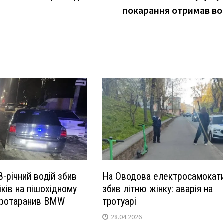
покарання отримав во
8-річний водій збив
На Оводова електросамокат
іків на пішохідному
збив літню жінку: аварія на
протаранив BMW
тротуарі
28.04.2026