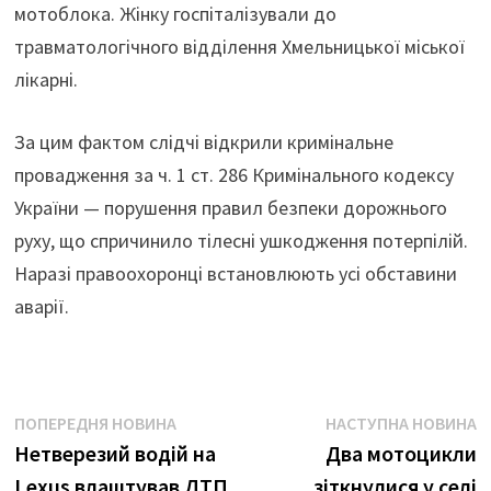
мотоблока. Жінку госпіталізували до
травматологічного відділення Хмельницької міської
лікарні.
За цим фактом слідчі відкрили кримінальне
провадження за ч. 1 ст. 286 Кримінального кодексу
України — порушення правил безпеки дорожнього
руху, що спричинило тілесні ушкодження потерпілій.
Наразі правоохоронці встановлюють усі обставини
аварії.
Навігація
Попередня
Н
ПОПЕРЕДНЯ НОВИНА
НАСТУПНА НОВИНА
новина:
н
Нетверезий водій на
Два мотоцикли
записів
Lexus влаштував ДТП
зіткнулися у селі