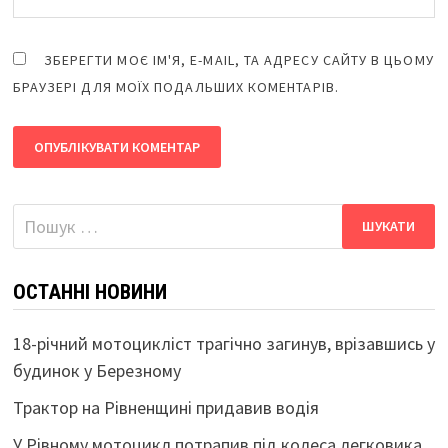
ЗБЕРЕГТИ МОЄ ІМ'Я, E-MAIL, ТА АДРЕСУ САЙТУ В ЦЬОМУ
БРАУЗЕРІ ДЛЯ МОЇХ ПОДАЛЬШИХ КОМЕНТАРІВ.
Пошук:
ОСТАННІ НОВИНИ
18-річний мотоцикліст трагічно загинув, врізавшись у
будинок у Березному
Трактор на Рівненщині придавив водія
У Рівному мотоцикл потрапив під колеса легковика