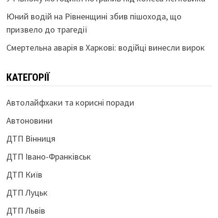
Юний водій на Рівненщині збив пішохода, що
призвело до трагедії
Смертельна аварія в Харкові: водійці винесли вирок
КАТЕГОРІЇ
Автолайфхаки та корисні поради
Автоновини
ДТП Вінниця
ДТП Івано-Франківськ
ДТП Київ
ДТП Луцьк
ДТП Львів