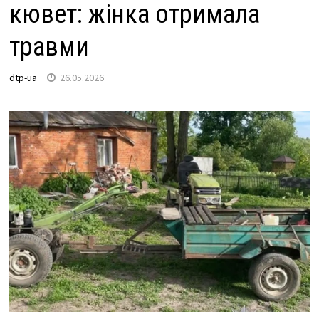
кювет: жінка отримала
травми
dtp-ua
26.05.2026