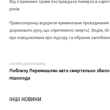
Від отриманих травм постраждала померла в кареті 
років.
Правоохоронці відкрили кримінальне провадження за
дорожнього руху, що спричинило смерть). Водія, 42
про повідомлення про підозру та обрання запобіжн
Навігація
Попередня
ПОПЕРЕДНЯ НОВИНА
новина:
Поблизу Перемишлян авто смертельно збило
записів
пішохода
ІНШІ НОВИНИ