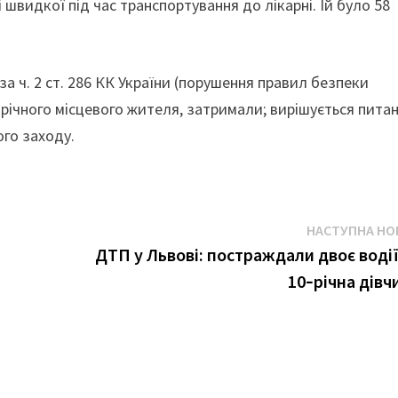
швидкої під час транспортування до лікарні. Їй було 58
 ч. 2 ст. 286 КК України (порушення правил безпеки
-річного місцевого жителя, затримали; вирішується пита
ого заходу.
НАСТУПНА НО
ДТП у Львові: постраждали двоє водії
10‑річна дівч