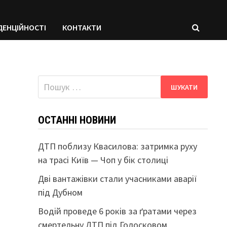
ДЕНЦІЙНОСТІ
КОНТАКТИ
Пошук:
ОСТАННІ НОВИНИ
ДТП поблизу Квасилова: затримка руху
на трасі Київ — Чоп у бік столиці
Дві вантажівки стали учасниками аварії
під Дубном
Водій проведе 6 років за ґратами через
смертельну ДТП під Голосковом