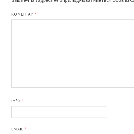
Ваша e-mail адреса не оприлюднюватиметься.
Обов’язко
КОМЕНТАР
*
ІМ'Я
*
EMAIL
*