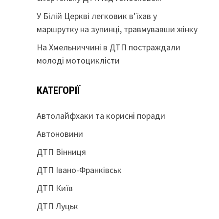
У Білій Церкві легковик в’їхав у
маршрутку на зупинці, травмувавши жінку
На Хмельниччині в ДТП постраждали
молоді мотоциклісти
КАТЕГОРІЇ
Автолайфхаки та корисні поради
Автоновини
ДТП Вінниця
ДТП Івано-Франківськ
ДТП Київ
ДТП Луцьк