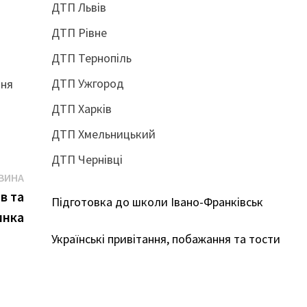
ДТП Львів
ДТП Рівне
ДТП Тернопіль
ДТП Ужгород
ння
ДТП Харків
ДТП Хмельницький
ДТП Чернівці
Наступна
ВИНА
новина:
в та
Підготовка до школи Івано-Франківськ
инка
Українські привітання, побажання та тости