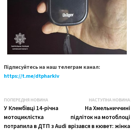
Підписуйтесь на наш телеграм канал:
https://t.me/dtpharkiv
Навігація
Попередня
Н
ПОПЕРЕДНЯ НОВИНА
НАСТУПНА НОВИНА
новина:
н
У Клембівці 14-річна
На Хмельниччині
записів
мотоциклістка
підліток на мотоблоці
потрапила в ДТП з Audi
врізався в кювет: жінка