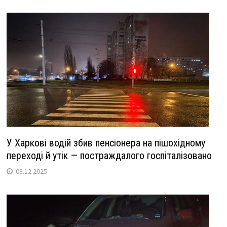
У Харкові водій збив пенсіонера на пішохідному
переході й утік — постраждалого госпіталізовано
08.12.2025