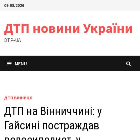
Skip
09.08.2026
to
content
ДТП новини України
DTP-UA
MENU
ДТП ВІННИЦЯ
ДТП на Вінниччині: у
Гайсині постраждав