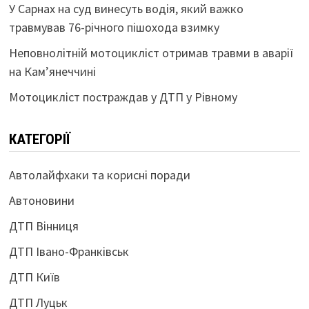
У Сарнах на суд винесуть водія, який важко
травмував 76-річного пішохода взимку
Неповнолітній мотоцикліст отримав травми в аварії
на Кам’янеччині
Мотоцикліст постраждав у ДТП у Рівному
КАТЕГОРІЇ
Автолайфхаки та корисні поради
Автоновини
ДТП Вінниця
ДТП Івано-Франківськ
ДТП Київ
ДТП Луцьк