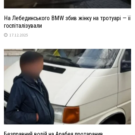
На Лебединського BMW збив жінку на тротуарі — її
госпіталізували
17.12.2025
Безправний водій на Арабея протаранив