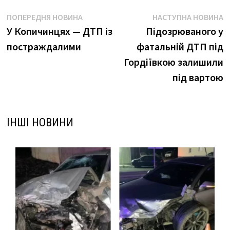
Навігація
Попередня
Н
ПОПЕРЕДНЯ НОВИНА
НАСТУПНА НОВИНА
новина:
н
У Копичинцях — ДТП із
Підозрюваного у
записів
постраждалими
фатальній ДТП під
Гордіївкою залишили
під вартою
ІНШІ НОВИНИ