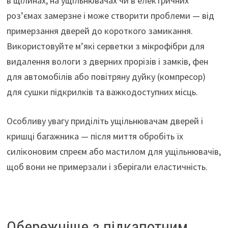
в щілинах, на ущільнювачах чи в електричних
роз’ємах замерзне і може створити проблеми — від
примерзання дверей до короткого замикання.
Використовуйте м’які серветки з мікрофібри для
видалення вологи з дверних прорізів і замків, фен
для автомобілів або повітряну дуйку (компресор)
для сушки підкрилків та важкодоступних місць.
Особливу увагу приділіть ущільнювачам дверей і
кришці багажника — після миття обробіть їх
силіконовим спреєм або мастилом для ущільнювачів,
щоб вони не примерзали і зберігали еластичність.
Обережніше з підкапотним