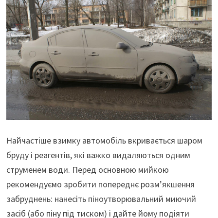
Найчастіше взимку автомобіль вкривається шаром
бруду і реагентів, які важко видаляються одним
струменем води. Перед основною мийкою
рекомендуємо зробити попереднє розм’якшення
забруднень: нанесіть піноутворювальний миючий
засіб (або піну під тиском) і дайте йому подіяти