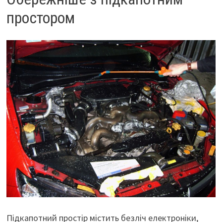
простором
Підкапотний простір містить безліч електроніки,