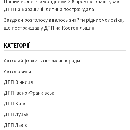
П’яний водій з рекордними 2,8 проміле влаштував
ДТП на Варащині: дитина постраждала
Завдяки розголосу вдалось знайти рідних чоловіка,
що постраждав у ДТП на Костопільщині
КАТЕГОРІЇ
Автолайфхаки та корисні поради
Автоновини
ДТП Вінниця
ДТП Івано-Франківськ
ДТП Київ
ДТП Луцьк
ДТП Львів