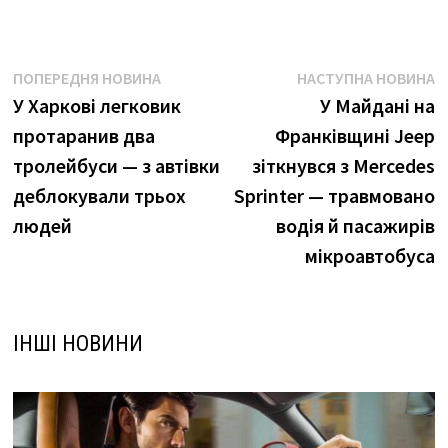
Навігація
Попередня
Н
ПОПЕРЕДНЯ НОВИНА
НАСТУПНА НОВИНА
новина:
н
У Харкові легковик
У Майдані на
записів
протаранив два
Франківщині Jeep
тролейбуси — з автівки
зіткнувся з Mercedes
деблокували трьох
Sprinter — травмовано
людей
водія й пасажирів
мікроавтобуса
ІНШІ НОВИНИ