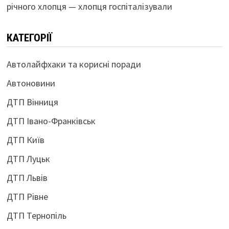
річного хлопця — хлопця госпіталізували
КАТЕГОРІЇ
Автолайфхаки та корисні поради
Автоновини
ДТП Вінниця
ДТП Івано-Франківськ
ДТП Київ
ДТП Луцьк
ДТП Львів
ДТП Рівне
ДТП Тернопіль