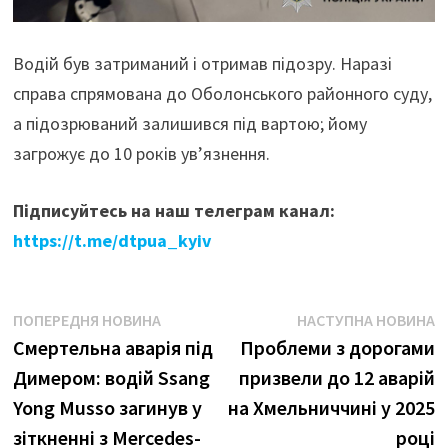
Водій був затриманий і отримав підозру. Наразі
справа спрямована до Оболонського районного суду,
а підозрюваний залишився під вартою; йому
загрожує до 10 років ув’язнення.
Підписуйтесь на наш телеграм канал:
https://t.me/dtpua_kyiv
Навігація
Попередня
Н
ПОПЕРЕДНЯ НОВИНА
НАСТУПНА НОВИНА
новина:
н
Смертельна аварія під
Проблеми з дорогами
записів
Димером: водій Ssang
призвели до 12 аварій
Yong Musso загинув у
на Хмельниччині у 2025
зіткненні з Mercedes-
році