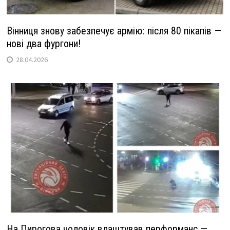
Вінниця знову забезпечує армію: після 80 пікапів —
нові два фургони!
28.04.2026
На Пирогова чоловік влаштував перформанс —