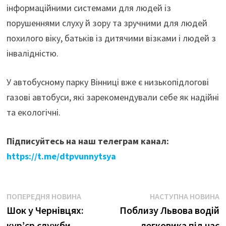
інформаційними системами для людей із
порушеннями слуху й зору та зручними для людей
похилого віку, батьків із дитячими візками і людей з
інвалідністю.
У автобусному парку Вінниці вже є низькопідлогові
газові автобуси, які зарекомендували себе як надійні
та екологічні.
Підписуйтесь на наш телеграм канал:
https://t.me/dtpvunnytsya
Навігація
Попередня
Н
ПОПЕРЕДНЯ НОВИНА
НАСТУПНА НОВИНА
новина:
н
Шок у Чернівцях:
Поблизу Львова водій
записів
кур’єр служби
легковика під час