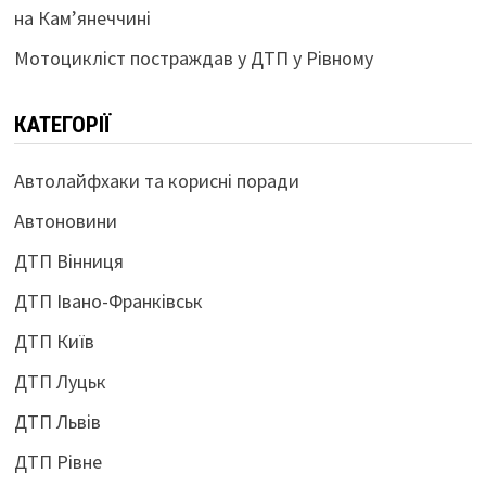
на Кам’янеччині
Мотоцикліст постраждав у ДТП у Рівному
КАТЕГОРІЇ
Автолайфхаки та корисні поради
Автоновини
ДТП Вінниця
ДТП Івано-Франківськ
ДТП Київ
ДТП Луцьк
ДТП Львів
ДТП Рівне