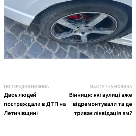
Навігація
Попередня
Н
ПОПЕРЕДНЯ НОВИНА
НАСТУПНА НОВИНА
новина:
н
Двоє людей
Вінниця: які вулиці вже
записів
постраждали в ДТП на
відремонтували та де
Летичівщині
триває ліквідація ям?