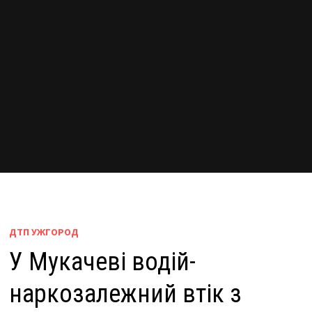
ДТП УЖГОРОД
У Мукачеві водій-
наркозалежний втік з