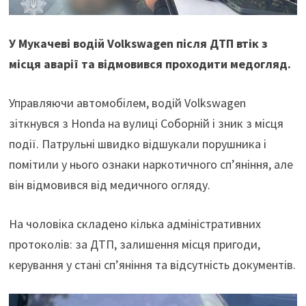
У Мукачеві водій Volkswagen після ДТП втік з
місця аварії та відмовився проходити медогляд.
Управляючи автомобілем, водій Volkswagen
зіткнувся з Honda на вулиці Соборній і зник з місця
події. Патрульні швидко відшукали порушника і
помітили у нього ознаки наркотичного сп’яніння, але
він відмовився від медичного огляду.
На чоловіка складено кілька адміністративних
протоколів: за ДТП, залишення місця пригоди,
керування у стані сп’яніння та відсутність документів.