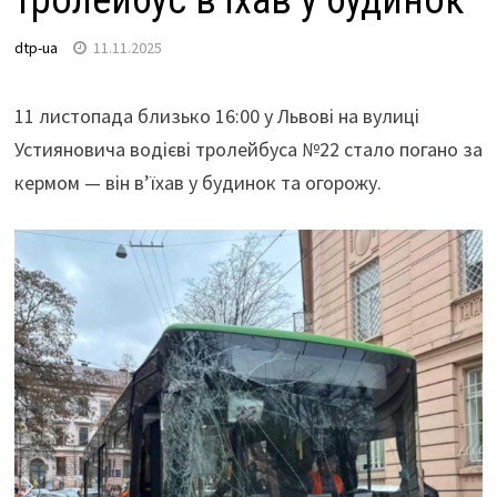
тролейбус в’їхав у будинок
dtp-ua
11.11.2025
11 листопада близько 16:00 у Львові на вулиці
Устияновича водієві тролейбуса №22 стало погано за
кермом — він в’їхав у будинок та огорожу.