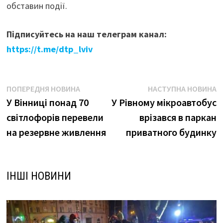
обставин події.
Підписуйтесь на наш телеграм канал:
https://t.me/dtp_lviv
Навігація
Попередня
Н
ПОПЕРЕДНЯ НОВИНА
НАСТУПНА НОВИНА
новина:
н
У Вінниці понад 70
У Рівному мікроавтобус
записів
світлофорів перевели
врізався в паркан
на резервне живлення
приватного будинку
ІНШІ НОВИНИ