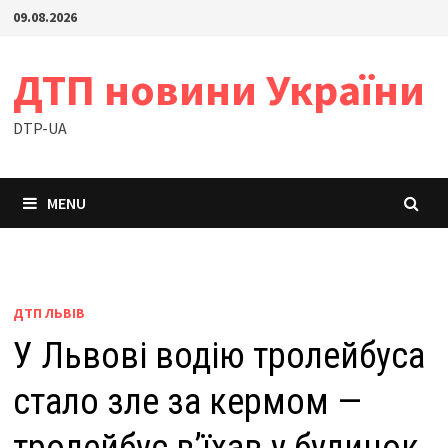
Skip
09.08.2026
to
content
ДТП новини України
DTP-UA
MENU
ДТП ЛЬВІВ
У Львові водію тролейбуса
стало зле за кермом —