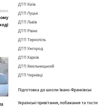
ДТП Київ
Наступна
ВИНА
ДТП Луцьк
новина:
ному
ДТП Львів
ході
ДТП Рівне
ДТП Тернопіль
ДТП Ужгород
ДТП Харків
ДТП Хмельницький
ДТП Чернівці
Підготовка до школи Івано-Франківськ
Українські привітання, побажання та тости
ла