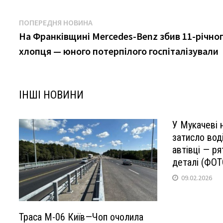
Навігація
Попередня
ПОПЕРЕДНЯ НОВИНА
новина:
На Франківщині Mercedes-Benz збив 11-річно
записів
хлопця — юного потерпілого госпіталізували
ІНШІ НОВИНИ
У Мукачеві 
затисло вод
автівці — р
деталі (ФОТ
09.02.2026
Траса М-06 Київ—Чоп очолила