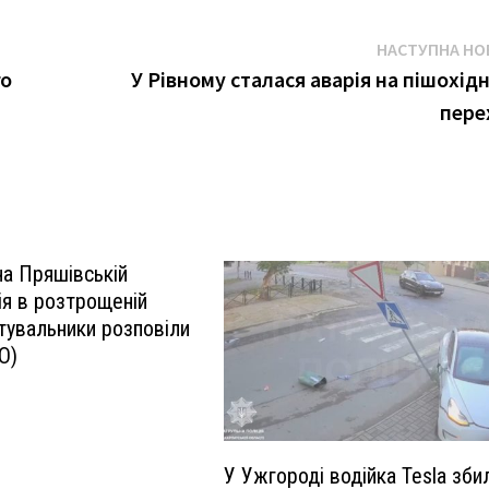
НАСТУПНА НО
го
У Рівному сталася аварія на пішохід
пере
на Пряшівській
ія в розтрощеній
ятувальники розповіли
О)
У Ужгороді водійка Tesla зби