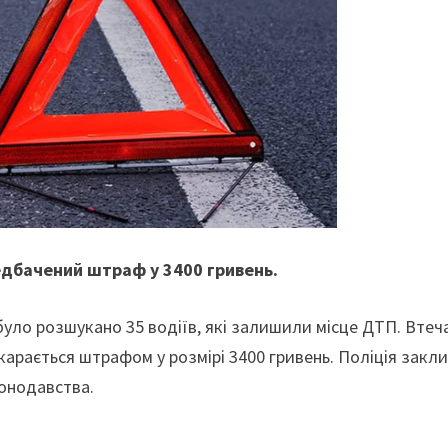
редбачений штраф у 3400 гривень.
було розшукано 35 водіїв, які залишили місце ДТП. Втеч
карається штрафом у розмірі 3400 гривень. Поліція закл
конодавства.