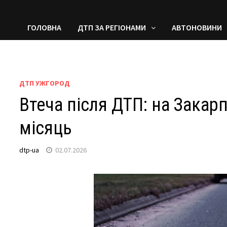
ГОЛОВНА
ДТП ЗА РЕГІОНАМИ
АВТОНОВИНИ
ДТП УЖГОРОД
Втеча після ДТП: на Закар
місяць
dtp-ua
02.07.2026