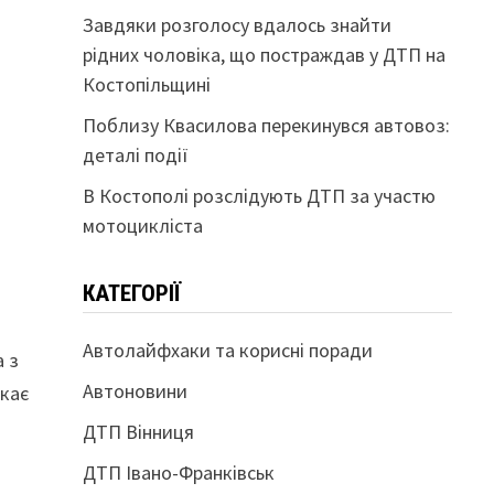
Завдяки розголосу вдалось знайти
рідних чоловіка, що постраждав у ДТП на
Костопільщині
Поблизу Квасилова перекинувся автовоз:
деталі події
В Костополі розслідують ДТП за участю
мотоцикліста
КАТЕГОРІЇ
Автолайфхаки та корисні поради
а з
Автоновини
икає
ДТП Вінниця
ДТП Івано-Франківськ