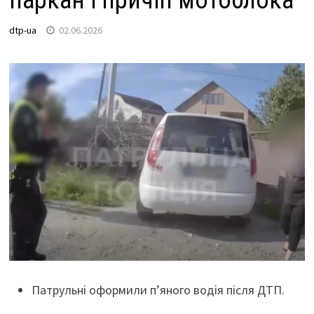
паркан і причіп мотоблока
dtp-ua
02.06.2026
Патрульні оформили п’яного водія після ДТП.