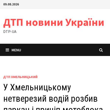
Skip
09.08.2026
to
content
ДТП новини України
DTP-UA
MENU
ДТП ХМЕЛЬНИЦЬКИЙ
У Хмельницькому
нетверезий водій розбив