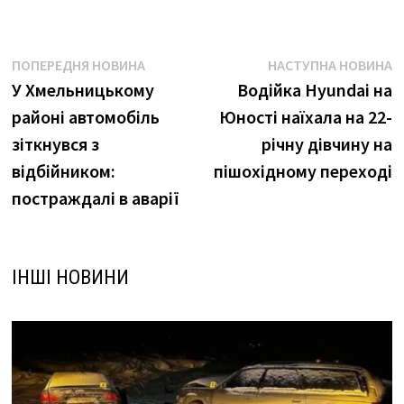
Навігація
Попередня
Н
ПОПЕРЕДНЯ НОВИНА
НАСТУПНА НОВИНА
новина:
н
У Хмельницькому
Водійка Hyundai на
записів
районі автомобіль
Юності наїхала на 22-
зіткнувся з
річну дівчину на
відбійником:
пішохідному переході
постраждалі в аварії
ІНШІ НОВИНИ