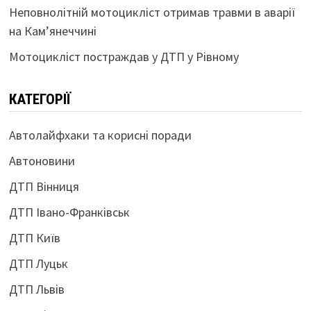
Неповнолітній мотоцикліст отримав травми в аварії
на Кам’янеччині
Мотоцикліст постраждав у ДТП у Рівному
КАТЕГОРІЇ
Автолайфхаки та корисні поради
Автоновини
ДТП Вінниця
ДТП Івано-Франківськ
ДТП Київ
ДТП Луцьк
ДТП Львів