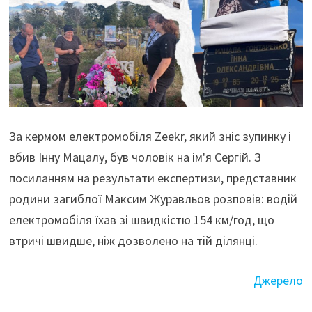
За кермом електромобіля Zeekr, який зніс зупинку і
вбив Інну Мацалу, був чоловік на ім'я Сергій. З
посиланням на результати експертизи, представник
родини загиблої Максим Журавльов розповів: водій
електромобіля їхав зі швидкістю 154 км/год, що
втричі швидше, ніж дозволено на тій ділянці.
Джерело