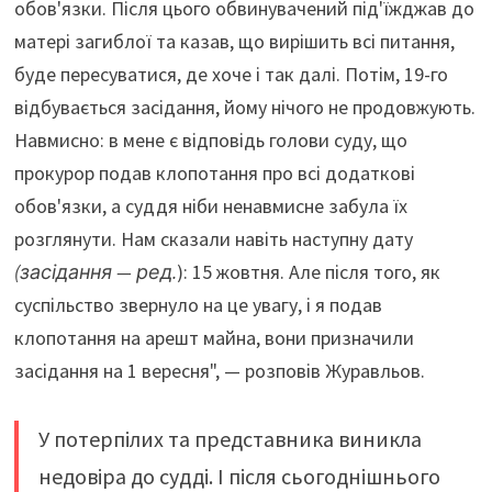
обов'язки. Після цього обвинувачений під'їжджав до
матері загиблої та казав, що вирішить всі питання,
буде пересуватися, де хоче і так далі. Потім, 19-го
відбувається засідання, йому нічого не продовжують.
Навмисно: в мене є відповідь голови суду, що
прокурор подав клопотання про всі додаткові
обов'язки, а суддя ніби ненавмисне забула їх
розглянути. Нам сказали навіть наступну дату
(засідання — ред.
): 15 жовтня. Але після того, як
суспільство звернуло на це увагу, і я подав
клопотання на арешт майна, вони призначили
засідання на 1 вересня", — розповів Журавльов.
У потерпілих та представника виникла
недовіра до судді. І після сьогоднішнього