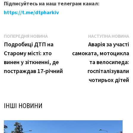
Підписуйтесь на наш телеграм канал:
https://t.me/dtpharkiv
Навігація
Попередня
Н
ПОПЕРЕДНЯ НОВИНА
НАСТУПНА НОВИНА
новина:
н
Подробиці ДТП на
Аварія за участі
записів
Старому місті: хто
самоката, мотоцикла
винен у зіткненні, де
та велосипеда:
постраждав 17-річний
госпіталізували
чотирьох дітей
ІНШІ НОВИНИ