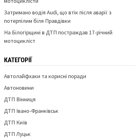
мотоциклісти
Затримано водія Audi, що втік після аварії з
потерпілим біля Правдівки
На Білогірщині в ДТП постраждав 17-річний
мотоцикліст
КАТЕГОРІЇ
Автолайфхаки та корисні поради
Автоновини
ДТП Вінниця
ДТП Івано-Франківськ
ДТП Київ
ДТП Луцьк