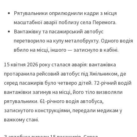
Рятувальники оприлюднили кадри з місця
масштабної аварії поблизу села Перемога.
Вантажівку та пасажирський автобус
перетворило на купу металобрухту. Одного водія
вбило на місці, іншого — затиснуло в кабіні.
15 квітня 2026 року сталася аварія: вантажівка
протаранила рейсовий автобус під Хмільником, де
серед пасажирів було четверо дітей. 72-річний водій
вантажівки загинув на місці, його тіло визволяли
рятувальники. 61-річного водія автобуса,
затиснутого конструкціями, передали медикам у
важкому стані.
З автобуса вивели 15 пасажирів. Серед