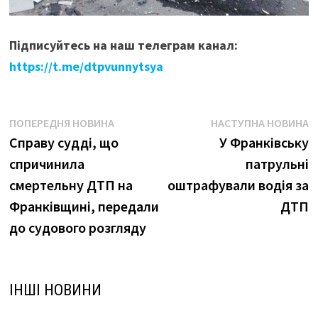
Підписуйтесь на наш телеграм канал:
https://t.me/dtpvunnytsya
Навігація
Попередня
Н
ПОПЕРЕДНЯ НОВИНА
НАСТУПНА НОВИНА
новина:
н
Справу судді, що
У Франківську
записів
спричинила
патрульні
смертельну ДТП на
оштрафували водія за
Франківщині, передали
ДТП
до судового розгляду
ІНШІ НОВИНИ