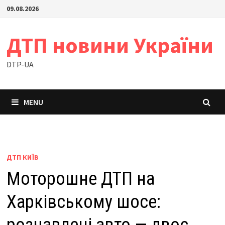
Skip
09.08.2026
to
content
ДТП новини України
DTP-UA
MENU
ДТП КИЇВ
Моторошне ДТП на
Харківському шосе: