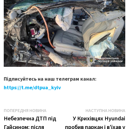
Підписуйтесь на наш телеграм канал:
https://t.me/dtpua_kyiv
Навігація
Попередня
Н
ПОПЕРЕДНЯ НОВИНА
НАСТУПНА НОВИНА
новина:
н
Небезпечна ДТП під
У Крихівцях Hyundai
записів
Гайсином: після
пробив паркан і в’їхав у