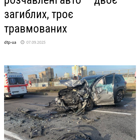
розчавлені авто — двоє
загиблих, троє
травмованих
dtp-ua
07.09.2025