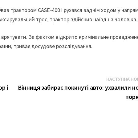
ував трактором CASE‑400 і рухався заднім ходом у напря
ксирувальний трос, трактор здійснив наїзд на чоловіка.
го врятувати. За фактом відкрито кримінальне проваджен
раїни, триває досудове розслідування.
НАСТУПНА НО
р і
Вінниця забирає покинуті авто: ухвалили н
пор