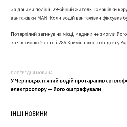
За даними поліції, 29‑річний житель Томашівки кер
вантажівки MAN. Коли водій вантажівки фіксував бу
Потерпілий загинув на місці, медики не змогли йо
за частиною 2 статті 286 Кримінального кодексу Ук
Навігація
Попередня
ПОПЕРЕДНЯ НОВИНА
новина:
У Чернівцях п’яний водій протаранив світлофо
записів
електроопору — його оштрафували
ІНШІ НОВИНИ