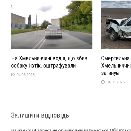
На Хмельниччині водія, що збив
Смертельна 
собаку і втік, оштрафували
Хмельниччині
загинув
04.06.2026
04.05.2026
Залишити відповідь
Ваша e-mail адреса не оприлюднюватиметься.
Обов’язко