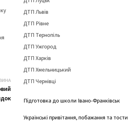
ДТП Луцьк
мку
ДТП Львів
ДТП Рівне
ДТП Тернопіль
ня
ДТП Ужгород
ДТП Харків
ДТП Хмельницький
Наступна
ВИНА
ДТП Чернівці
новина:
овий
ядок
Підготовка до школи Івано-Франківськ
Українські привітання, побажання та тости