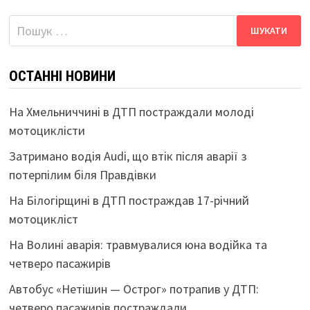
Пошук:
ОСТАННІ НОВИНИ
На Хмельниччині в ДТП постраждали молоді
мотоциклісти
Затримано водія Audi, що втік після аварії з
потерпілим біля Правдівки
На Білогірщині в ДТП постраждав 17-річний
мотоцикліст
На Волині аварія: травмувалися юна водійка та
четверо пасажирів
Автобус «Нетішин — Острог» потрапив у ДТП:
четверо пасажирів постраждали