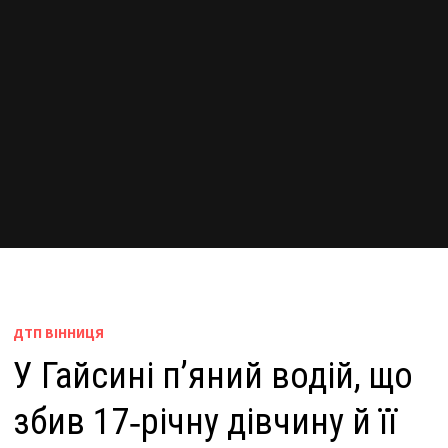
ДТП ВІННИЦЯ
У Гайсині п’яний водій, що
збив 17‑річну дівчину й її