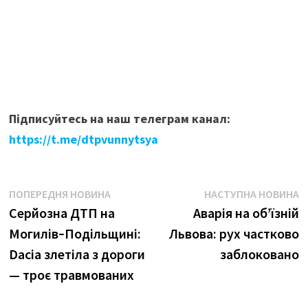
Підписуйтесь на наш телеграм канал:
https://t.me/dtpvunnytsya
Навігація
Попередня
Н
ПОПЕРЕДНЯ НОВИНА
НАСТУПНА НОВИНА
новина:
н
Серйозна ДТП на
Аварія на об’їзній
записів
Могилів‑Подільщині:
Львова: рух частково
Dacia злетіла з дороги
заблоковано
— троє травмованих