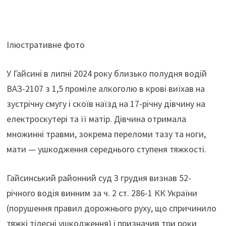
Ілюстративне фото
У Гайсині в липні 2024 року близько полудня водій
ВАЗ-2107 з 1,5 проміле алкоголю в крові виїхав на
зустрічну смугу і скоїв наїзд на 17-річну дівчину на
електроскутері та її матір. Дівчина отримала
множинні травми, зокрема переломи тазу та ноги,
мати — ушкодження середнього ступеня тяжкості.
Гайсинський районний суд 3 грудня визнав 52-
річного водія винним за ч. 2 ст. 286-1 КК України
(порушення правил дорожнього руху, що спричинило
тяжкі тілесні ушкодження) і призначив три роки