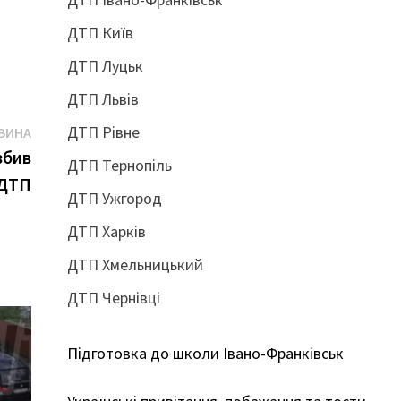
ДТП Київ
ДТП Луцьк
ДТП Львів
Наступна
ДТП Рівне
ВИНА
новина:
збив
ДТП Тернопіль
 ДТП
ДТП Ужгород
ДТП Харків
ДТП Хмельницький
ДТП Чернівці
Підготовка до школи Івано-Франківськ