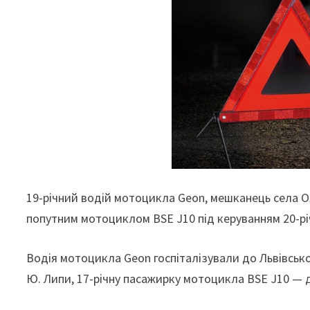
19-річний водій мотоцикла Geon, мешканець села Ол
попутним мотоциклом BSE J10 під керуванням 20-рі
Водія мотоцикла Geon госпіталізували до Львівсько
Ю. Липи, 17-річну пасажирку мотоцикла BSE J10 — д