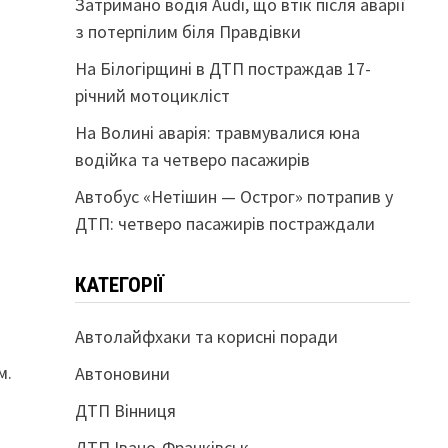
Затримано водія Audi, що втік після аварії
з потерпілим біля Правдівки
На Білогірщині в ДТП постраждав 17-
річний мотоцикліст
На Волині аварія: травмувалися юна
водійка та четверо пасажирів
Автобус «Нетішин — Острог» потрапив у
ДТП: четверо пасажирів постраждали
КАТЕГОРІЇ
Автолайфхаки та корисні поради
м.
Автоновини
ДТП Вінниця
ДТП Івано-Франківськ