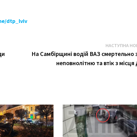
me/dtp_lviv
НАСТУПНА НО
ди
На Самбірщині водій ВАЗ смертельно 
неповнолітню та втік з місця