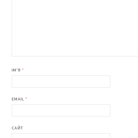
ІМ'Я
*
EMAIL
*
САЙТ