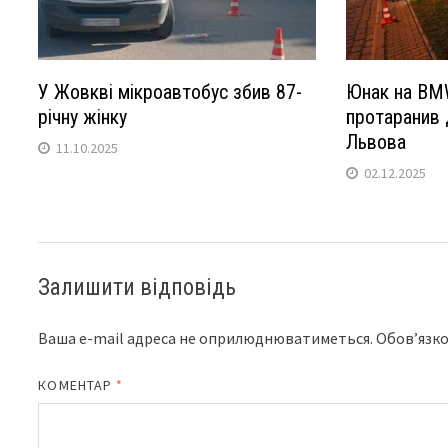
У Жовкві мікроавтобус збив 87-
Юнак на BM
річну жінку
протаранив 
Львова
11.10.2025
02.12.2025
Залишити відповідь
Ваша e-mail адреса не оприлюднюватиметься.
Обов’язко
КОМЕНТАР
*