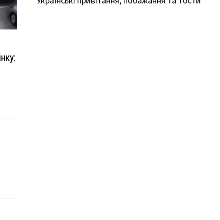
Українські привітання, побажання та тости
нку: