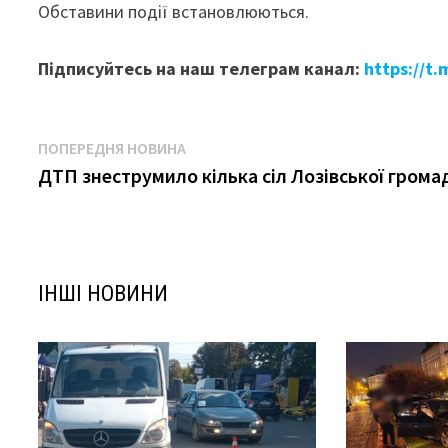
Обставини події встановлюються.
Підписуйтесь на наш телеграм канал:
https://t.
Навігація
Попередня
ПОПЕРЕДНЯ НОВИНА
новина:
ДТП знеструмило кілька сіл Лозівської грома
записів
ІНШІ НОВИНИ