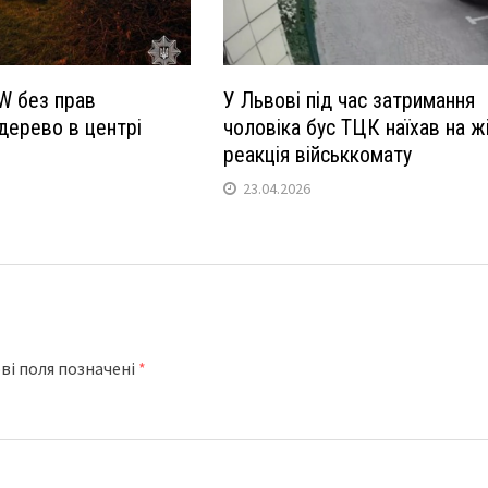
W без прав
У Львові під час затримання
дерево в центрі
чоловіка бус ТЦК наїхав на жі
реакція військкомату
23.04.2026
ві поля позначені
*