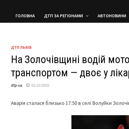
ГОЛОВНА
ДТП ЗА РЕГІОНАМИ
АВТОНОВИНИ
ДТП ЛЬВІВ
На Золочівщині водій мот
транспортом — двоє у ліка
dtp-ua
02.10.2025
Аварія сталася близько 17:50 в селі Волуйки Золоч