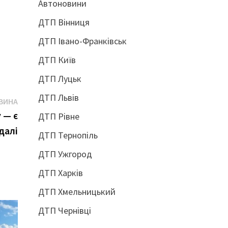
Автоновини
ДТП Вінниця
ДТП Івано-Франківськ
ДТП Київ
ДТП Луцьк
ДТП Львів
Наступна
ВИНА
новина:
 — є
ДТП Рівне
далі
ДТП Тернопіль
ДТП Ужгород
ДТП Харків
ДТП Хмельницький
ДТП Чернівці