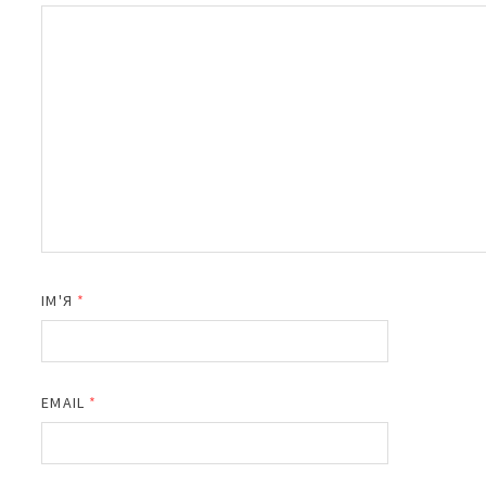
ІМ'Я
*
EMAIL
*