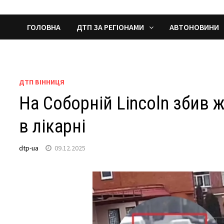
ГОЛОВНА
ДТП ЗА РЕГІОНАМИ
АВТОНОВИНИ
ДТП ВІННИЦЯ
На Соборній Lincoln збив 
в лікарні
dtp-ua
09.12.2025