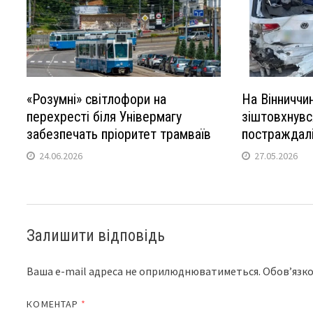
«Розумні» світлофори на
На Вінниччи
перехресті біля Універмагу
зіштовхнувс
забезпечать пріоритет трамваїв
постраждалі
24.06.2026
27.05.2026
Залишити відповідь
Ваша e-mail адреса не оприлюднюватиметься.
Обов’язко
КОМЕНТАР
*