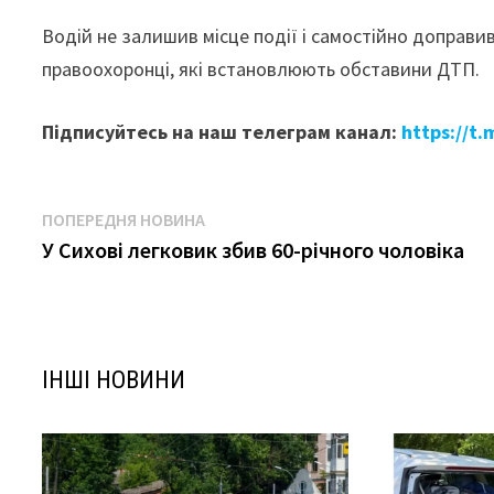
Водій не залишив місце події і самостійно доправи
правоохоронці, які встановлюють обставини ДТП.
Підписуйтесь на наш телеграм канал:
https://t
Навігація
Попередня
ПОПЕРЕДНЯ НОВИНА
новина:
У Сихові легковик збив 60-річного чоловіка
записів
ІНШІ НОВИНИ