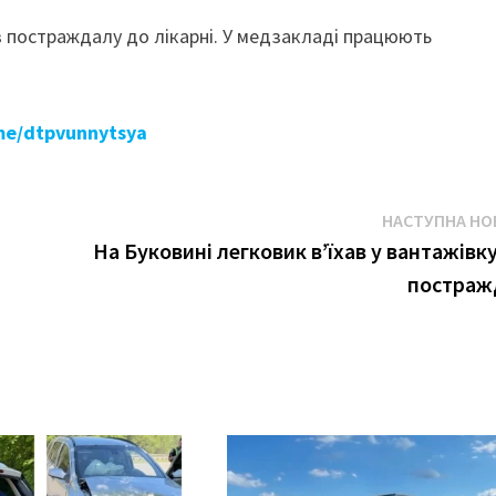
в постраждалу до лікарні. У медзакладі працюють
.me/dtpvunnytsya
НАСТУПНА НО
На Буковині легковик в’їхав у вантажівку
постраж