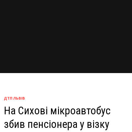
ДТП ЛЬВІВ
На Сихові мікроавтобус
збив пенсіонера у візку