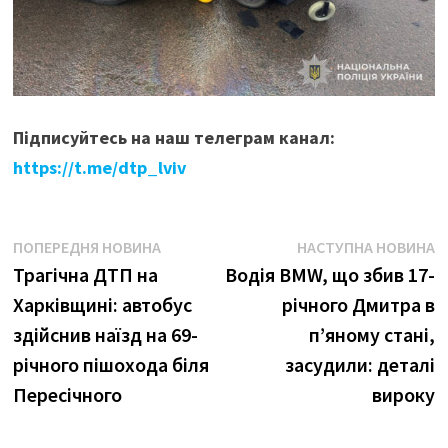
Підписуйтесь на наш телеграм канал:
https://t.me/dtp_lviv
Навігація
Попередня
Н
ПОПЕРЕДНЯ НОВИНА
НАСТУПНА НОВИНА
новина:
н
Трагічна ДТП на
Водія BMW, що збив 17-
записів
Харківщині: автобус
річного Дмитра в
здійснив наїзд на 69-
п’яному стані,
річного пішохода біля
засудили: деталі
Пересічного
вироку