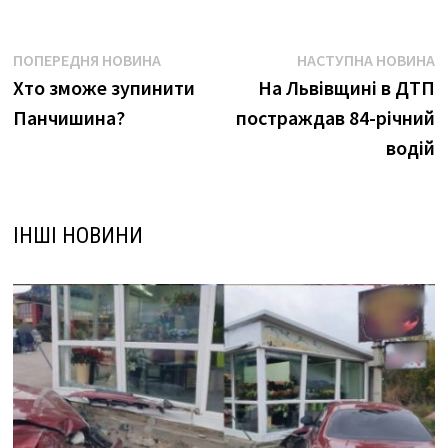
Навігація
Попередня
Н
ПОПЕРЕДНЯ НОВИНА
НАСТУПНА НОВИНА
новина:
н
Хто зможе зупинити
На Львівщині в ДТП
записів
Панчишина?
постраждав 84-річний
водій
ІНШІ НОВИНИ