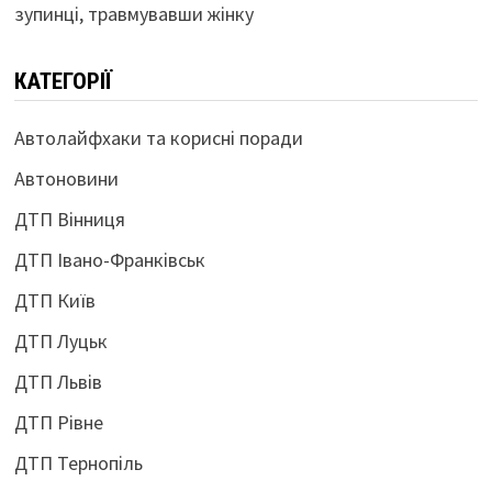
зупинці, травмувавши жінку
КАТЕГОРІЇ
Автолайфхаки та корисні поради
Автоновини
ДТП Вінниця
ДТП Івано-Франківськ
ДТП Київ
ДТП Луцьк
ДТП Львів
ДТП Рівне
ДТП Тернопіль