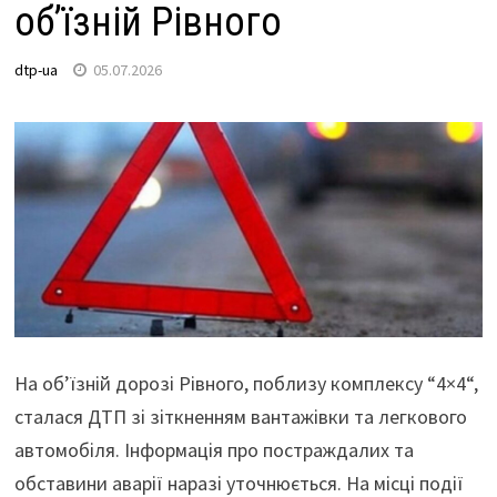
об’їзній Рівного
dtp-ua
05.07.2026
На об’їзній дорозі Рівного, поблизу комплексу “4×4“,
сталася ДТП зі зіткненням вантажівки та легкового
автомобіля. Інформація про постраждалих та
обставини аварії наразі уточнюється. На місці події