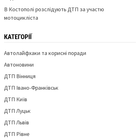
В Костополі розслідують ДТП за участю
мотоцикліста
КАТЕГОРІЇ
Автолайфхаки та корисні поради
Автоновини
ДТП Вінниця
ДТП Івано-Франківськ
ДТП Київ
ДТП Луцьк
ДТП Львів
ДТП Рівне