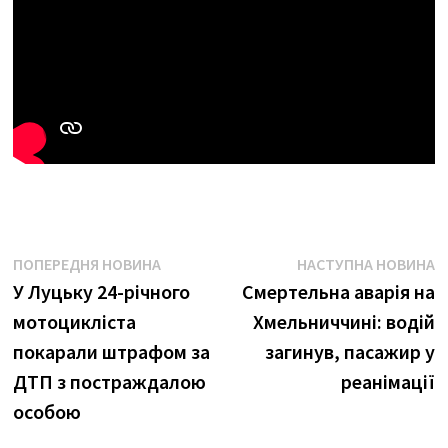
Навігація
Попередня
Н
ПОПЕРЕДНЯ НОВИНА
НАСТУПНА НОВИНА
новина:
н
У Луцьку 24-річного
Смертельна аварія на
записів
мотоцикліста
Хмельниччині: водій
покарали штрафом за
загинув, пасажир у
ДТП з постраждалою
реанімації
особою