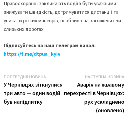
Правоохоронці закликають водіїв бути уважними:
знижувати швидкість, дотримуватися дистанції та
уникати різких маневрів, особливо на засніжених чи
слизьких дорогах.
Підписуйтесь на наш телеграм канал:
https://t.me/dtpua_kyiv
Навігація
Попередня
Н
ПОПЕРЕДНЯ НОВИНА
НАСТУПНА НОВИНА
новина:
н
У Чернівцях зіткнулися
Аварія на жвавому
записів
три авто — один водій
перехресті в Чернівцях:
був напідпитку
рух ускладнено
(оновлено)