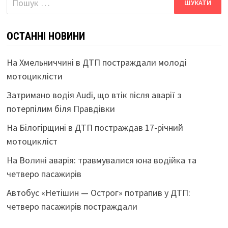
ОСТАННІ НОВИНИ
На Хмельниччині в ДТП постраждали молоді
мотоциклісти
Затримано водія Audi, що втік після аварії з
потерпілим біля Правдівки
На Білогірщині в ДТП постраждав 17-річний
мотоцикліст
На Волині аварія: травмувалися юна водійка та
четверо пасажирів
Автобус «Нетішин — Острог» потрапив у ДТП:
четверо пасажирів постраждали