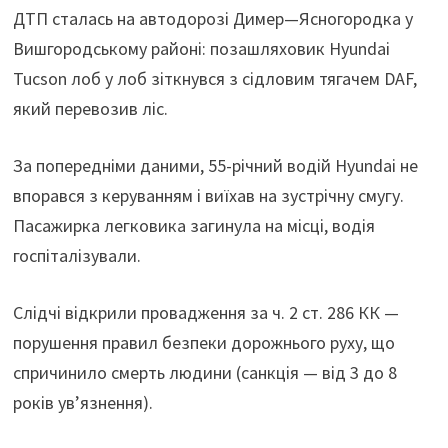
ДТП сталась на автодорозі Димер—Ясногородка у
Вишгородському районі: позашляховик Hyundai
Tucson лоб у лоб зіткнувся з сідловим тягачем DAF,
який перевозив ліс.
За попередніми даними, 55-річний водій Hyundai не
впорався з керуванням і виїхав на зустрічну смугу.
Пасажирка легковика загинула на місці, водія
госпіталізували.
Слідчі відкрили провадження за ч. 2 ст. 286 КК —
порушення правил безпеки дорожнього руху, що
спричинило смерть людини (санкція — від 3 до 8
років ув’язнення).