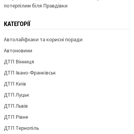
потерпілим біля Правдівки
КАТЕГОРІЇ
Автолайфхаки та корисні поради
Автоновини
ДТП Вінниця
ДТП Івано-Франківськ
ДТП Київ
ДТП Луцьк
ДТП Львів
ДТП Рівне
ДТП Тернопіль