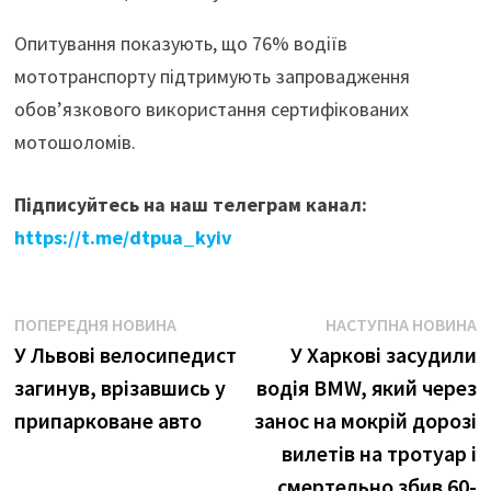
Опитування показують, що 76% водіїв
мототранспорту підтримують запровадження
обов’язкового використання сертифікованих
мотошоломів.
Підписуйтесь на наш телеграм канал:
https://t.me/dtpua_kyiv
Навігація
Попередня
Н
ПОПЕРЕДНЯ НОВИНА
НАСТУПНА НОВИНА
новина:
н
У Львові велосипедист
У Харкові засудили
записів
загинув, врізавшись у
водія BMW, який через
припарковане авто
занос на мокрій дорозі
вилетів на тротуар і
смертельно збив 60-