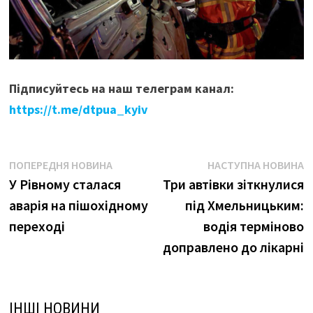
Підписуйтесь на наш телеграм канал:
https://t.me/dtpua_kyiv
Навігація
Попередня
Н
ПОПЕРЕДНЯ НОВИНА
НАСТУПНА НОВИНА
новина:
н
У Рівному сталася
Три автівки зіткнулися
записів
аварія на пішохідному
під Хмельницьким:
переході
водія терміново
доправлено до лікарні
ІНШІ НОВИНИ