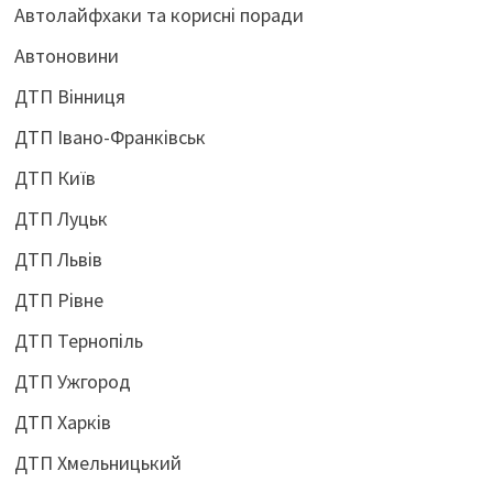
Автолайфхаки та корисні поради
Автоновини
ДТП Вінниця
ДТП Івано-Франківськ
ДТП Київ
ДТП Луцьк
ДТП Львів
ДТП Рівне
ДТП Тернопіль
ДТП Ужгород
ДТП Харків
ДТП Хмельницький