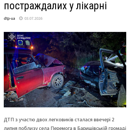
постраждалих у лікарні
dtp-ua
03.07.2026
ДТП з участю двох легковиків сталася ввечері 2
липня поблизу села Перемога в Баришівській громаді