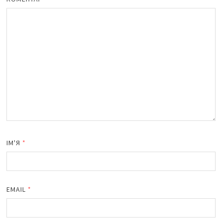
ІМ'Я
*
EMAIL
*