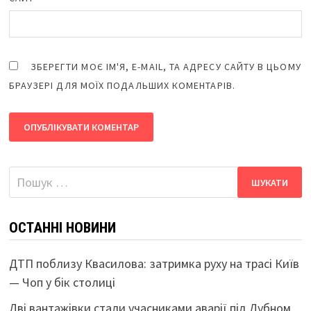
ЗБЕРЕГТИ МОЄ ІМ'Я, E-MAIL, ТА АДРЕСУ САЙТУ В ЦЬОМУ
БРАУЗЕРІ ДЛЯ МОЇХ ПОДАЛЬШИХ КОМЕНТАРІВ.
Пошук:
ОСТАННІ НОВИНИ
ДТП поблизу Квасилова: затримка руху на трасі Київ
— Чоп у бік столиці
Дві вантажівки стали учасниками аварії під Дубном