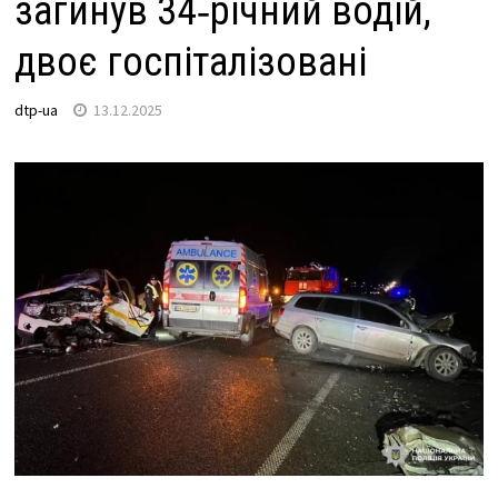
загинув 34‑річний водій,
двоє госпіталізовані
dtp-ua
13.12.2025