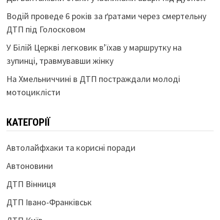
Водій проведе 6 років за ґратами через смертельну
ДТП під Голосковом
У Білій Церкві легковик в’їхав у маршрутку на
зупинці, травмувавши жінку
На Хмельниччині в ДТП постраждали молоді
мотоциклісти
КАТЕГОРІЇ
Автолайфхаки та корисні поради
Автоновини
ДТП Вінниця
ДТП Івано-Франківськ