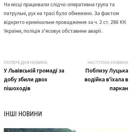
На місці працювали слідчо-оперативна група та
патрульні, рух на трасі було обмежено. За фактом
відкрито кримінальне провадження за ч. 2 ст. 286 КК
України; поліція з’ясовує обставини аварії.
Навігація
Попередня
Н
ПОПЕРЕДНЯ НОВИНА
НАСТУПНА НОВИНА
новина:
н
У Львівській громаді за
Поблизу Луцька
записів
добу збили двох
водійка в’їхала в
пішоходів
паркан
ІНШІ НОВИНИ