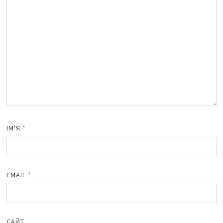
ІМ'Я
*
EMAIL
*
САЙТ