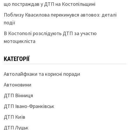
що постраждав у ДТП на Костопільщині
Поблизу Квасилова перекинувся автовоз: деталі
події
В Костополі розслідують ДТП за участю
мотоцикліста
КАТЕГОРІЇ
Автолайфхаки та корисні поради
Автоновини
ДТП Вінниця
ДТП Івано-Франківськ
ДТП Київ
ДТП Луцьк