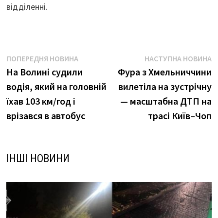
відділенні.
Навігація
Попередня
Н
ПОПЕРЕДНЯ НОВИНА
НАСТУПНА НОВИНА
новина:
н
На Волині судили
Фура з Хмельниччини
записів
водія, який на головній
вилетіла на зустрічну
їхав 103 км/год і
— масштабна ДТП на
врізався в автобус
трасі Київ–Чоп
ІНШІ НОВИНИ