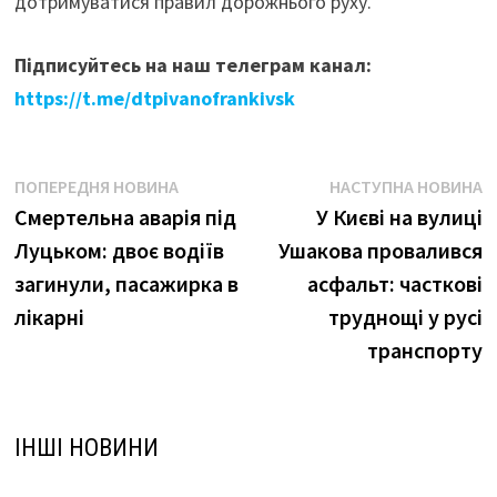
дотримуватися правил дорожнього руху.
Підписуйтесь на наш телеграм канал:
https://t.me/dtpivanofrankivsk
Навігація
Попередня
Н
ПОПЕРЕДНЯ НОВИНА
НАСТУПНА НОВИНА
новина:
н
Смертельна аварія під
У Києві на вулиці
записів
Луцьком: двоє водіїв
Ушакова провалився
загинули, пасажирка в
асфальт: часткові
лікарні
труднощі у русі
транспорту
ІНШІ НОВИНИ