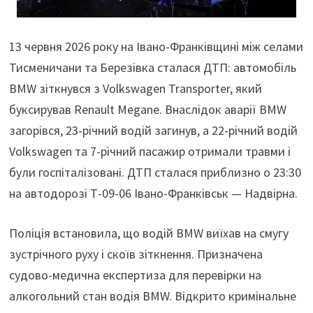
13 червня 2026 року на Івано-Франківщині між селами
Тисменичани та Березівка сталася ДТП: автомобіль
BMW зіткнувся з Volkswagen Transporter, який
буксирував Renault Megane. Внаслідок аварії BMW
загорівся, 23-річний водій загинув, а 22-річний водій
Volkswagen та 7-річний пасажир отримали травми і
були госпіталізовані. ДТП сталася приблизно о 23:30
на автодорозі Т-09-06 Івано-Франківськ — Надвірна.
Поліція встановила, що водій BMW виїхав на смугу
зустрічного руху і скоїв зіткнення. Призначена
судово-медична експертиза для перевірки на
алкогольний стан водія BMW. Відкрито кримінальне