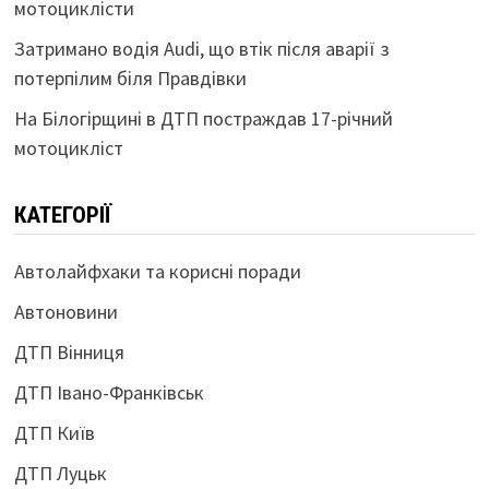
мотоциклісти
Затримано водія Audi, що втік після аварії з
потерпілим біля Правдівки
На Білогірщині в ДТП постраждав 17-річний
мотоцикліст
КАТЕГОРІЇ
Автолайфхаки та корисні поради
Автоновини
ДТП Вінниця
ДТП Івано-Франківськ
ДТП Київ
ДТП Луцьк