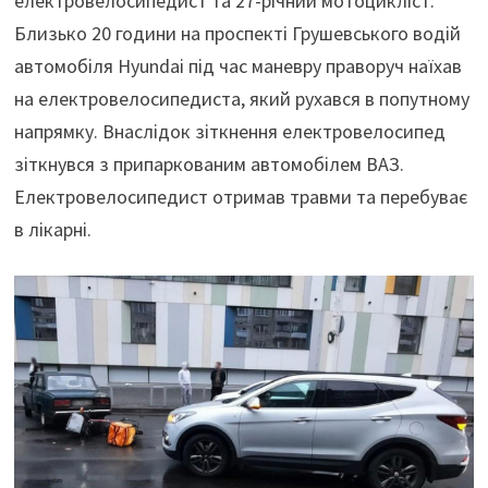
електровелосипедист та 27-річний мотоцикліст.
Близько 20 години на проспекті Грушевського водій
автомобіля Hyundai під час маневру праворуч наїхав
на електровелосипедиста, який рухався в попутному
напрямку. Внаслідок зіткнення електровелосипед
зіткнувся з припаркованим автомобілем ВАЗ.
Електровелосипедист отримав травми та перебуває
в лікарні.