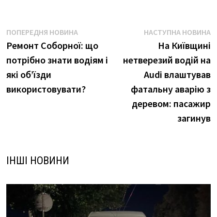
Навігація
Попередня
Н
ПОПЕРЕДНЯ НОВИНА
НАСТУПНА НОВИНА
новина:
н
Ремонт Соборної: що
На Київщині
записів
потрібно знати водіям і
нетверезий водій на
які об’їзди
Audi влаштував
використовувати?
фатальну аварію з
деревом: пасажир
загинув
ІНШІ НОВИНИ