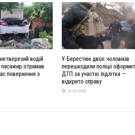
 нетверезий водій
У Берестині двоє чоловіків
в: пасажир отримав
перешкодили поліції оформи
час повернення з
ДТП за участю підлітка —
відкрито справу
23.03.2026