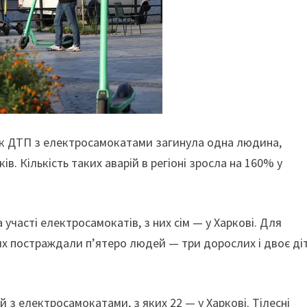
ідок ДТП з електросамокатами загинула одна людина,
ів. Кількість таких аварій в регіоні зросла на 160% у
а участі електросамокатів, з них сім — у Харкові. Для
яких постраждали п’ятеро людей — три дорослих і двоє ді
й з електросамокатами, з яких 22 — у Харкові. Тілесні