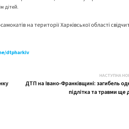
м дітей.
самокатів на території Харківської області свідчи
.me/dtpharkiv
НАСТУПНА НО
инку
ДТП на Івано-Франківщині: загибель од
підлітка та травми ще 