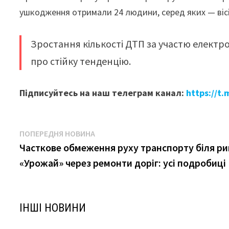
ушкодження отримали 24 людини, серед яких — вісі
Зростання кількості ДТП за участю електро
про стійку тенденцію.
Підписуйтесь на наш телеграм канал:
https://t
Навігація
Попередня
ПОПЕРЕДНЯ НОВИНА
новина:
Часткове обмеження руху транспорту біля р
записів
«Урожай» через ремонти доріг: усі подробиці
ІНШІ НОВИНИ