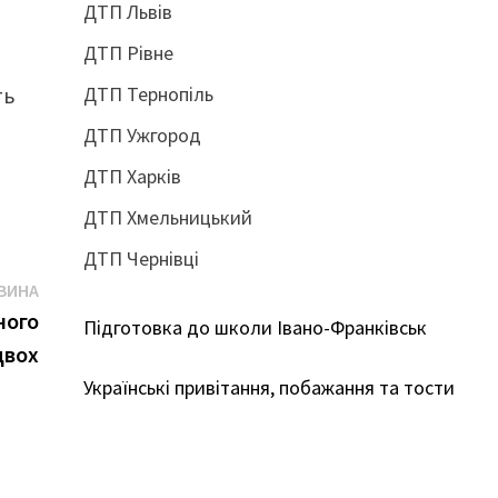
ДТП Львів
ДТП Рівне
ть
ДТП Тернопіль
ДТП Ужгород
ДТП Харків
ДТП Хмельницький
ДТП Чернівці
Наступна
ВИНА
новина:
ного
Підготовка до школи Івано-Франківськ
двох
Українські привітання, побажання та тости