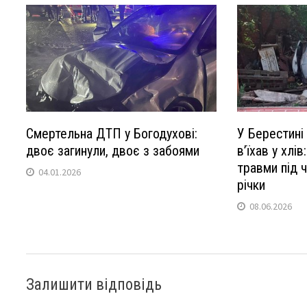
Смертельна ДТП у Богодухові:
У Берестині
двоє загинули, двоє з забоями
в’їхав у хлі
травми під 
04.01.2026
річки
08.06.2026
Залишити відповідь