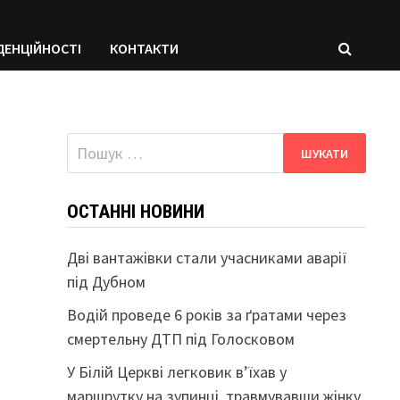
ДЕНЦІЙНОСТІ
КОНТАКТИ
Пошук:
ОСТАННІ НОВИНИ
Дві вантажівки стали учасниками аварії
під Дубном
Водій проведе 6 років за ґратами через
смертельну ДТП під Голосковом
У Білій Церкві легковик в’їхав у
маршрутку на зупинці, травмувавши жінку