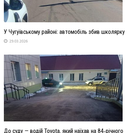
У Чугуївському районі: автомобіль збив школярку
29.03.2026
До суду — водій Toyota, який наїхав на 84‑річного