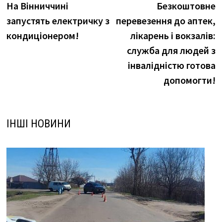
новина:
н
На Вінниччині
Безкоштовне
записів
запустять електричку з
перевезення до аптек,
кондиціонером!
лікарень і вокзалів:
службa для людей з
інвалідністю готова
допомогти!
ІНШІ НОВИНИ