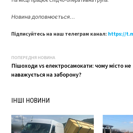
Новина доповнюється…
Підписуйтесь на наш телеграм канал:
https://t
Навігація
Попередня
ПОПЕРЕДНЯ НОВИНА
новина:
Пішоходи vs електросамокати: чому місто не
записів
наважується на заборону?
ІНШІ НОВИНИ