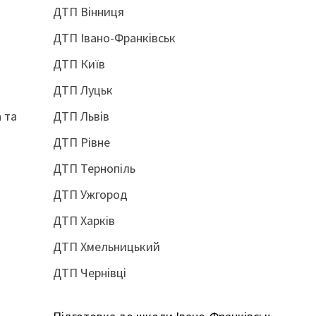
ДТП Вінниця
ДТП Івано-Франківськ
ДТП Київ
ДТП Луцьк
а та
ДТП Львів
ДТП Рівне
ДТП Тернопіль
ДТП Ужгород
ДТП Харків
ДТП Хмельницький
ДТП Чернівці