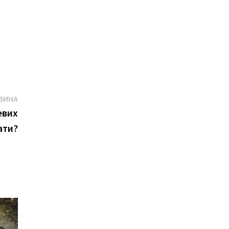
Наступна
ВИНА
новина:
евих
ати?