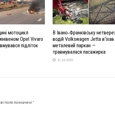
ині мотоцикл
В Івано‑Франківську нетвере
мінівеном Opel Vivaro
водій Volkswagen Jetta в’їхав
вмувався підліток
металевий паркан —
травмувалаcя пасажирка
31.10.2025
ві поля позначені
*