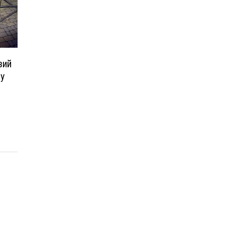
зий
 у