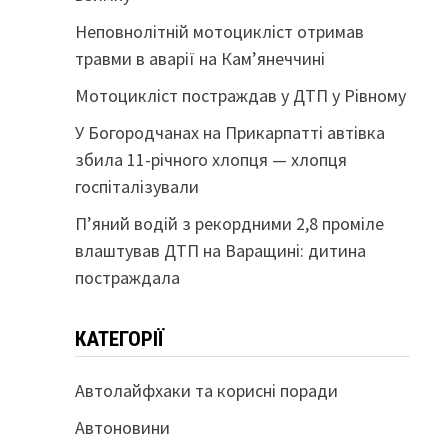
Неповнолітній мотоцикліст отримав
травми в аварії на Кам’янеччині
Мотоцикліст постраждав у ДТП у Рівному
У Богородчанах на Прикарпатті автівка
збила 11-річного хлопця — хлопця
госпіталізували
П’яний водій з рекордними 2,8 проміле
влаштував ДТП на Варащині: дитина
постраждала
КАТЕГОРІЇ
Автолайфхаки та корисні поради
Автоновини