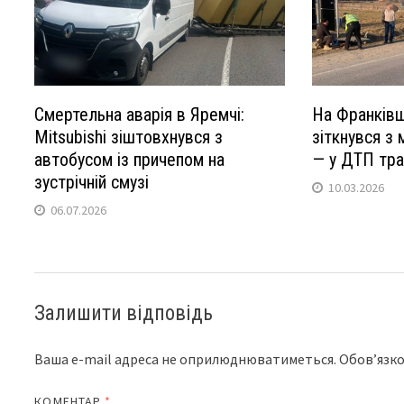
Смертельна аварія в Яремчі:
На Франківщ
Mitsubishi зіштовхнувся з
зіткнувся з 
автобусом із причепом на
— у ДТП тра
зустрічній смузі
10.03.2026
06.07.2026
Залишити відповідь
Ваша e-mail адреса не оприлюднюватиметься.
Обов’язко
КОМЕНТАР
*