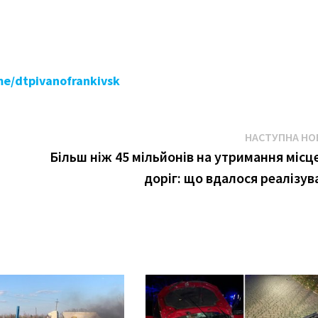
.me/dtpivanofrankivsk
НАСТУПНА НО
Більш ніж 45 мільйонів на утримання місц
доріг: що вдалося реалізув