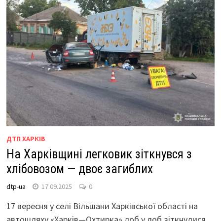
ДТП ХАРКІВ
На Харківщині легковик зіткнувся з
хлібовозом — двоє загиблих
dtp-ua
17.09.2025
0
17 вересня у селі Вільшани Харківської області на
автошляху «Харків—Охтирка» лоб у лоб зіткнулися