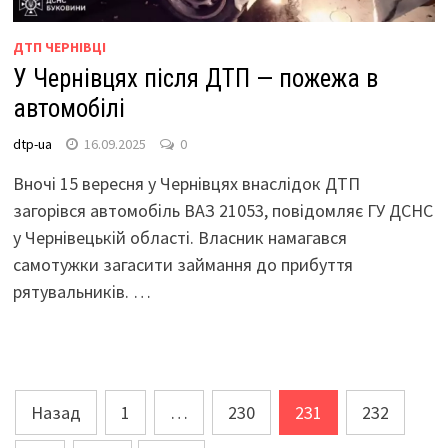
ДТП ЧЕРНІВЦІ
У Чернівцях після ДТП — пожежа в
автомобілі
dtp-ua
16.09.2025
0
Вночі 15 вересня у Чернівцях внаслідок ДТП
загорівся автомобіль ВАЗ 21053, повідомляє ГУ ДСНС
у Чернівецькій області. Власник намагався
самотужки загасити займання до прибуття
рятувальників. …
Пагінація
Назад
1
…
230
231
232
записів