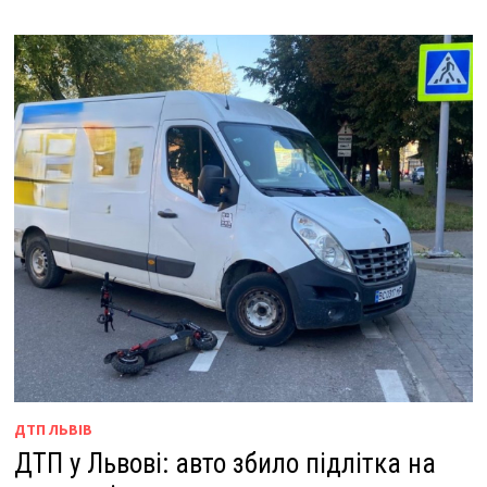
ДТП ЛЬВІВ
ДТП у Львові: авто збило підлітка на