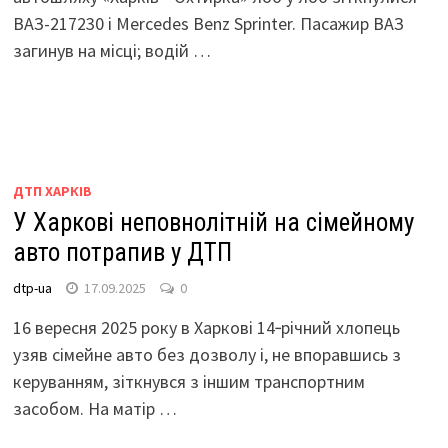
ВАЗ-217230 і Mercedes Benz Sprinter. Пасажир ВАЗ
загинув на місці; водій …
ДТП ХАРКІВ
У Харкові неповнолітній на сімейному
авто потрапив у ДТП
dtp-ua
17.09.2025
0
16 вересня 2025 року в Харкові 14‑річний хлопець
узяв сімейне авто без дозволу і, не впоравшись з
керуванням, зіткнувся з іншим транспортним
засобом. На матір …