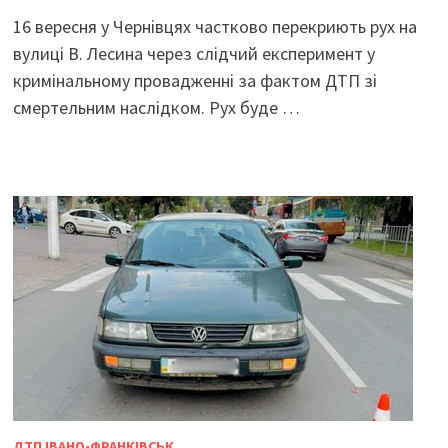
16 вересня у Чернівцях частково перекриють рух на
вулиці В. Лесина через слідчий експеримент у
кримінальному провадженні за фактом ДТП зі
смертельним наслідком. Рух буде …
ДТП ІВАНО-ФРАНКІВСЬК