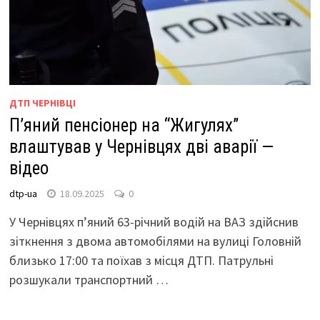
ДТП ЧЕРНІВЦІ
П’яний пенсіонер на “Жигулях”
влаштував у Чернівцях дві аварії —
відео
dtp-ua
18.09.2025
0
У Чернівцях п’яний 63-річний водій на ВАЗ здійснив
зіткнення з двома автомобілями на вулиці Головній
близько 17:00 та поїхав з місця ДТП. Патрульні
розшукали транспортний …