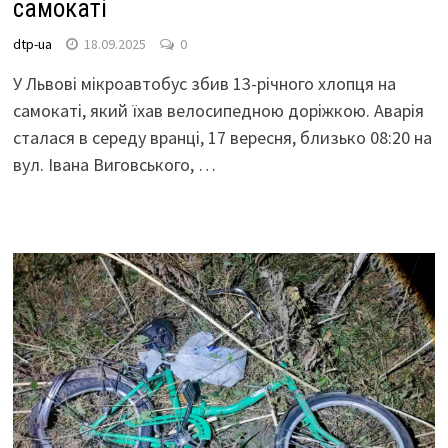
самокаті
dtp-ua
18.09.2025
0
У Львові мікроавтобус збив 13-річного хлопця на
самокаті, який їхав велосипедною доріжкою. Аварія
сталася в середу вранці, 17 вересня, близько 08:20 на
вул. Івана Виговського, …