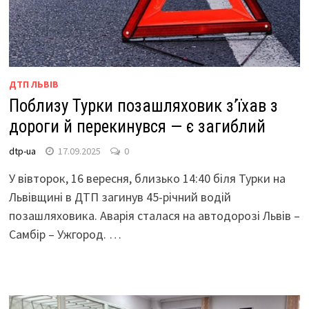
ДТП ЛЬВІВ
Поблизу Турки позашляховик з’їхав з
дороги й перекинувся — є загиблий
dtp-ua
17.09.2025
0
У вівторок, 16 вересня, близько 14:40 біля Турки на
Львівщині в ДТП загинув 45-річний водій
позашляховика. Аварія сталася на автодорозі Львів –
Самбір – Ужгород. …