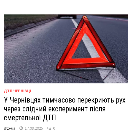
ДТП ЧЕРНІВЦІ
У Чернівцях тимчасово перекриють рух
через слідчий експеримент після
смертельної ДТП
dtp-ua
17.09.2025
0