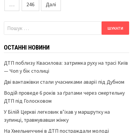
…
246
Далі
Пошук:
ОСТАННІ НОВИНИ
ДТП поблизу Квасилова: затримка руху на трасі Київ
— Чоп у бік столиці
Дві вантажівки стали учасниками аварії під Дубном
Водій проведе 6 років за ґратами через смертельну
ДТП під Голосковом
У Білій Церкві легковик в’їхав у маршрутку на
зупинці, травмувавши жінку
На Хмельниччині в ДТП постраждали молоді