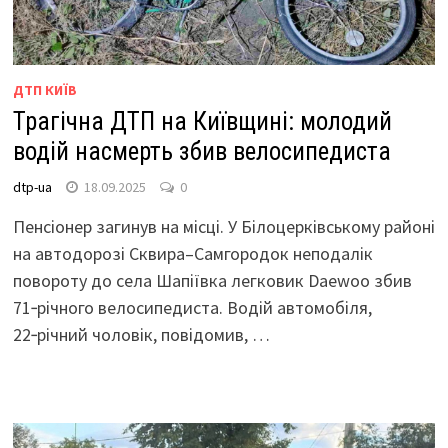
ДТП КИЇВ
Трагічна ДТП на Київщині: молодий
водій насмерть збив велосипедиста
dtp-ua
18.09.2025
0
Пенсіонер загинув на місці. У Білоцерківському районі
на автодорозі Сквира–Самгородок неподалік
повороту до села Шапіївка легковик Daewoo збив
71‑річного велосипедиста. Водій автомобіля,
22‑річний чоловік, повідомив, …