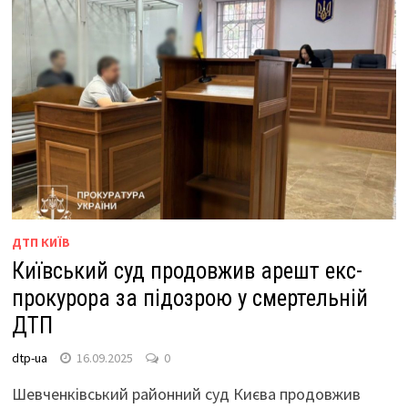
ДТП КИЇВ
Київський суд продовжив арешт екс-
прокурора за підозрою у смертельній
ДТП
dtp-ua
16.09.2025
0
Шевченківський районний суд Києва продовжив