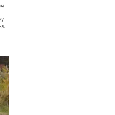
 на
му
ня.