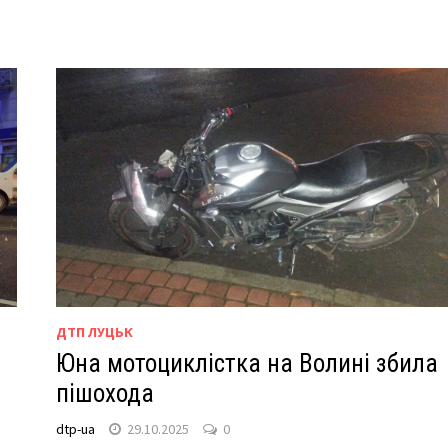
ДТП ЛУЦЬК
Юна мотоциклістка на Волині збила
пішохода
dtp-ua
29.10.2025
0