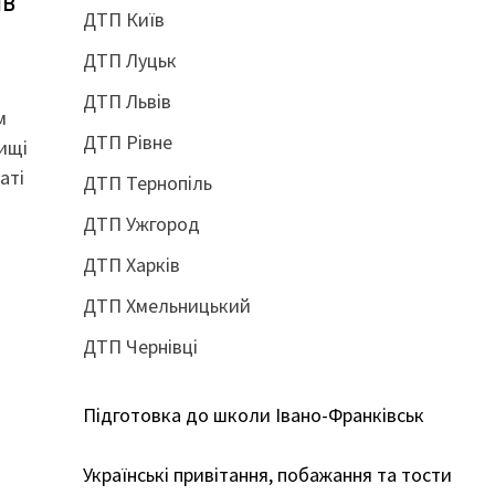
ив
ДТП Київ
ДТП Луцьк
ДТП Львів
м
ДТП Рівне
жищі
аті
ДТП Тернопіль
ДТП Ужгород
ДТП Харків
ДТП Хмельницький
ДТП Чернівці
Підготовка до школи Івано-Франківськ
Українські привітання, побажання та тости