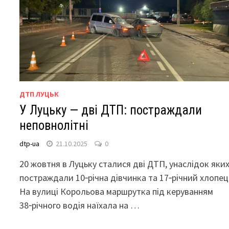
ДТП ЛУЦЬК
У Луцьку — дві ДТП: постраждали
неповнолітні
dtp-ua
21.10.2025
0
20 жовтня в Луцьку сталися дві ДТП, унаслідок яки
постраждали 10‑річна дівчинка та 17‑річний хлопец
На вулиці Корольова маршрутка під керуванням
38‑річного водія наїхала на …