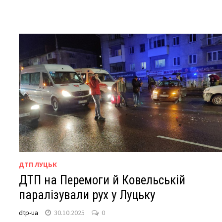
ДТП ЛУЦЬК
ДТП на Перемоги й Ковельській
паралізували рух у Луцьку
dtp-ua
30.10.2025
0