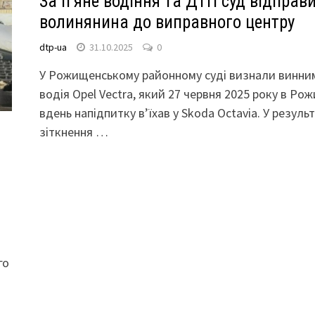
За п’яне водіння та ДТП суд відправ
волинянина до виправного центру
dtp-ua
31.10.2025
0
У Рожищенському районному суді визнали винни
водія Opel Vectra, який 27 червня 2025 року в Ро
вдень напідпитку в’їхав у Skoda Octavia. У результ
зіткнення …
го