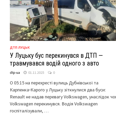
ДТП ЛУЦЬК
У Луцьку бус перекинувся в ДТП —
травмувався водій одного з авто
dtp-ua
01.11.2025
0
О 05:15 на перехресті вулиць Дубнівської та
Карпенка‑Карого у Луцьку зіткнулися два буси:
Renault не надав перевагу Volkswagen, унаслідок чо
Volkswagen перекинувся. Водія Volkswagen
госпіталізували, …