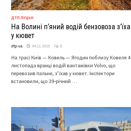
ДТП ЛУЦЬК
На Волині п’яний водій бензовоза з’їха
у кювет
dtp-ua
04.11.2025
0
На трасі Київ — Ковель — Ягодин поблизу Ковеля 4
листопада вранці водій вантажівки Volvo, що
перевозив пальне, з’їхав у кювет. Інспектори
встановили, що 39‑річний …