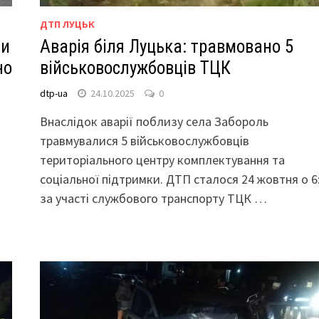
ДТП ЛУЦЬК
ли
Аварія біля Луцька: травмовано 5
но
військовослужбовців ТЦК
dtp-ua
24.10.2025
0
Внаслідок аварії поблизу села Забороль
травмувалися 5 військовослужбовців
територіального центру комплектування та
соціальної підтримки. ДТП сталося 24 жовтня о 6
за участі службового транспорту ТЦК …