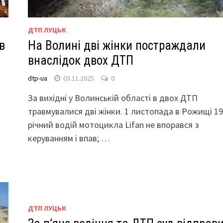
ДТП ЛУЦЬК
в
На Волині дві жінки постраждали
внаслідок двох ДТП
dtp-ua
03.11.2025
0
За вихідні у Волинській області в двох ДТП
травмувалися дві жінки. 1 листопада в Рожищі 19
річний водій мотоцикла Lifan не впорався з
керуванням і впав; …
ДТП ЛУЦЬК