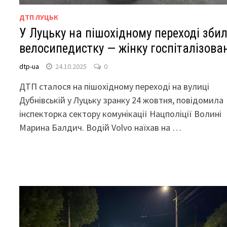
ДТП ЛУЦЬК
У Луцьку на пішохідному переході зби
велосипедистку — жінку госпіталізова
dtp-ua
24.10.2025
0
ДТП сталося на пішохідному переході на вулиці
Дубнівській у Луцьку зранку 24 жовтня, повідомила
інспекторка сектору комунікації Нацполіції Волині
Марина Балдич. Водій Volvo наїхав на …