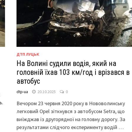
ДТП ЛУЦЬК
На Волині судили водія, який на
головній їхав 103 км/год і врізався в
автобус
dtp-ua
20.10.2025
0
х
ь.
Вечором 23 червня 2020 року в Нововолинську
легковий Opel зіткнувся з автобусом Setra, що
виїжджав із другорядної на головну дорогу. За
результатами слідчого експерименту водій …