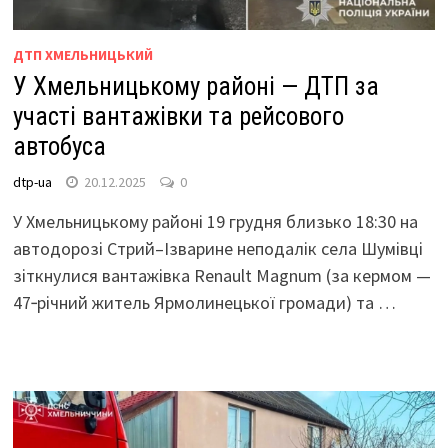
ДТП ХМЕЛЬНИЦЬКИЙ
У Хмельницькому районі — ДТП за
участі вантажівки та рейсового
автобуса
dtp-ua
20.12.2025
0
У Хмельницькому районі 19 грудня близько 18:30 на
автодорозі Стрий–Ізварине неподалік села Шумівці
зіткнулися вантажівка Renault Magnum (за кермом —
47‑річний житель Ярмолинецької громади) та …