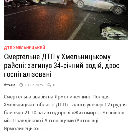
ДТП ХМЕЛЬНИЦЬКИЙ
Смертельне ДТП у Хмельницькому
районі: загинув 34‑річний водій, двоє
госпіталізовані
dtp-ua
13.12.2025
0
Смертельна аварія на Ярмолинеччині. Поліція
Хмельницької області ДТП сталось увечері 12 грудня
близько 21:10 на автодорозі «Житомир — Чернівці»
між Правдівкою і Антонівцями (Антонівці
Ярмолинецької …