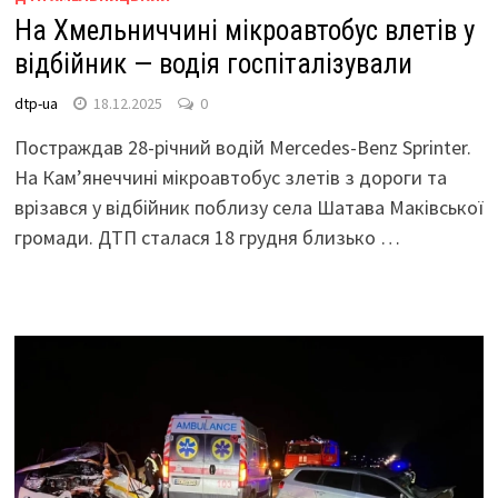
На Хмельниччині мікроавтобус влетів у
відбійник — водія госпіталізували
dtp-ua
18.12.2025
0
Постраждав 28-річний водій Mercedes-Benz Sprinter.
На Кам’янеччині мікроавтобус злетів з дороги та
врізався у відбійник поблизу села Шатава Маківської
громади. ДТП сталася 18 грудня близько …