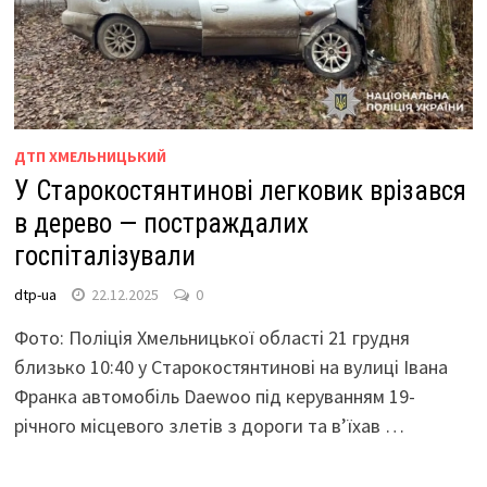
ДТП ХМЕЛЬНИЦЬКИЙ
У Старокостянтинові легковик врізався
в дерево — постраждалих
госпіталізували
dtp-ua
22.12.2025
0
Фото: Поліція Хмельницької області 21 грудня
близько 10:40 у Старокостянтинові на вулиці Івана
Франка автомобіль Daewoo під керуванням 19-
річного місцевого злетів з дороги та вʼїхав …