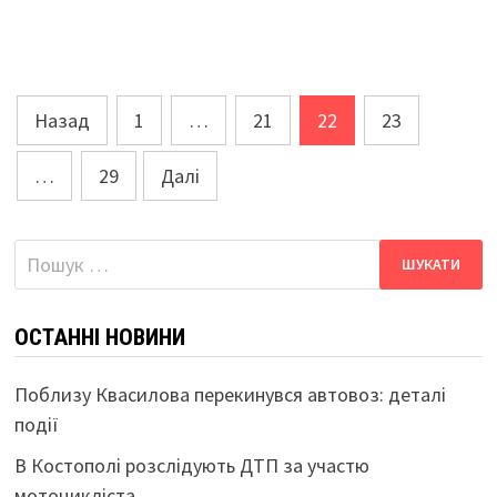
Пагінація
Назад
1
…
21
22
23
записів
…
29
Далі
Пошук:
ОСТАННІ НОВИНИ
Поблизу Квасилова перекинувся автовоз: деталі
події
В Костополі розслідують ДТП за участю
мотоцикліста