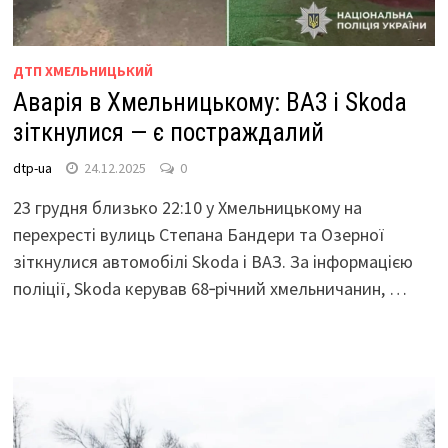
ДТП ХМЕЛЬНИЦЬКИЙ
Аварія в Хмельницькому: ВАЗ і Skoda
зіткнулися — є постраждалий
dtp-ua
24.12.2025
0
23 грудня близько 22:10 у Хмельницькому на
перехресті вулиць Степана Бандери та Озерної
зіткнулися автомобілі Skoda і ВАЗ. За інформацією
поліції, Skoda керував 68‑річний хмельничанин, …