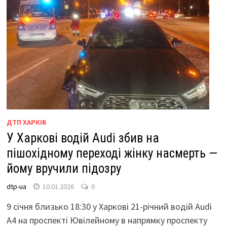
ДТП ХАРКІВ
У Харкові водій Audi збив на
пішохідному переході жінку насмерть —
йому вручили підозру
dtp-ua
10.01.2026
0
9 січня близько 18:30 у Харкові 21-річний водій Audi
A4 на проспекті Ювілейному в напрямку проспекту