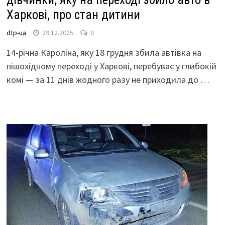
Харкові, про стан дитини
dtp-ua
29.12.2025
0
14-річна Кароліна, яку 18 грудня збила автівка на
пішохідному переході у Харкові, перебуває у глибокій
комі — за 11 днів жодного разу не приходила до …