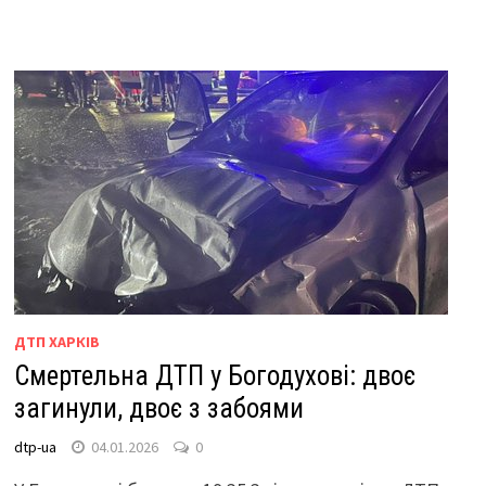
ДТП ХАРКІВ
Смертельна ДТП у Богодухові: двоє
загинули, двоє з забоями
dtp-ua
04.01.2026
0