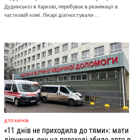
Дудинської в Харкові, перебуває в реанімації в
частковій комі. Лікарі діагностували …
ДТП ХАРКІВ
«11 днів не приходила до тями»: мати
дівчинки, яку на переході збило авто в