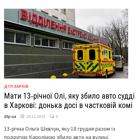
ДТП ХАРКІВ
Мати 13‑річної Олі, яку збило авто судді
в Харкові: донька досі в частковій комі
dtp-ua
29.12.2025
0
13-річна Ольга Шевчун, яку 18 грудня разом із
подругою Кароліною збило авто на вулиці