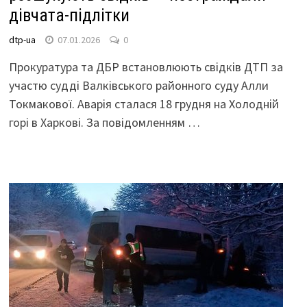
дівчата-підлітки
dtp-ua
07.01.2026
0
Прокуратура та ДБР встановлюють свідків ДТП за
участю судді Валківського районного суду Алли
Токмакової. Аварія сталася 18 грудня на Холодній
горі в Харкові. За повідомленням …