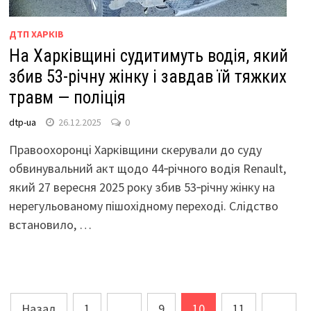
ДТП ХАРКІВ
На Харківщині судитимуть водія, який
збив 53-річну жінку і завдав їй тяжких
травм — поліція
dtp-ua
26.12.2025
0
Правоохоронці Харківщини скерували до суду
обвинувальний акт щодо 44‑річного водія Renault,
який 27 вересня 2025 року збив 53‑річну жінку на
нерегульованому пішохідному переході. Слідство
встановило, …
Пагінація
Назад
1
…
9
10
11
…