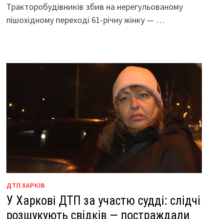
Тракторобудівників збив на нерегульованому
пішохідному переході 61-річну жінку — …
ДТП ХАРКІВ
У Харкові ДТП за участю судді: слідчі
розшукують свідків — постраждали