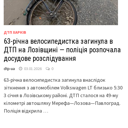
ДТП ХАРКІВ
63-річна велосипедистка загинула в
ДТП на Лозівщині — поліція розпочала
досудове розслідування
dtp-ua
03.01.2026
0
63-річна велосипедистка загинула внаслідок
зіткнення з автомобілем Volkswagen LT близько 5:30
3 січня в Лозівському районі. ДТП сталося на 49-му
кілометрі автошляху Мерефа—Лозова—Павлоград.
Поліція відкрила …